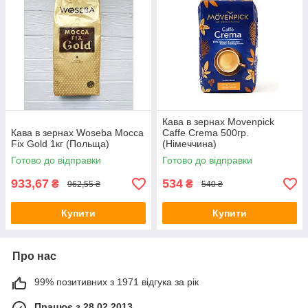
Кава в зернах Movenpick
Кава в зернах Woseba Mocca
Caffe Crema 500гр.
Fix Gold 1кг (Польща)
(Німеччина)
Готово до відправки
Готово до відправки
933,67
534
₴
₴
962,55 ₴
540 ₴
Купити
Купити
Про нас
99% позитивних з 1971 відгука за рік
Працює з 28.02.2013