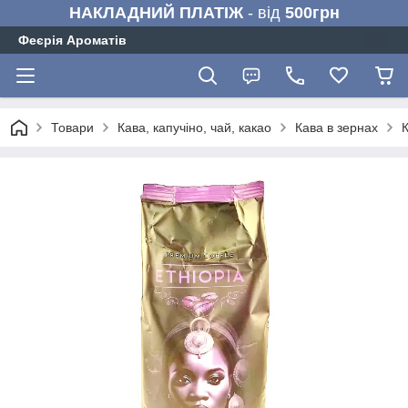
НАКЛАДНИЙ ПЛАТІЖ
- від
500грн
Феєрія Ароматів
Товари
Кава, капучіно, чай, какао
Кава в зернах
К