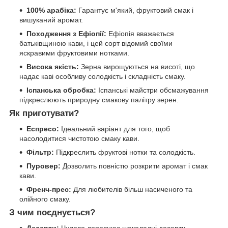
100% арабіка:
Гарантує м'який, фруктовий смак і
вишуканий аромат.
Походження з Ефіопії:
Ефіопія вважається
батьківщиною кави, і цей сорт відомий своїми
яскравими фруктовими нотками.
Висока якість:
Зерна вирощуються на висоті, що
надає каві особливу солодкість і складність смаку.
Іспанська обробка:
Іспанські майстри обсмажування
підкреслюють природну смакову палітру зерен.
Як приготувати?
Еспресо:
Ідеальний варіант для того, щоб
насолодитися чистотою смаку кави.
Фільтр:
Підкреслить фруктові нотки та солодкість.
Пуровер:
Дозволить повністю розкрити аромат і смак
кави.
Френч-прес:
Для любителів більш насиченого та
олійного смаку.
З чим поєднується?
Десерти:
Чудово доповнює шоколадні десерти,