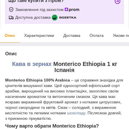
Що таке купити з Пром?
Замовлення під захистом
Доступна доставка
Опис
Характеристики
Доставка
Оплата
Умови п
Опис
Кава в зернах
Monterico Ethiopia 1 кг
Іспанія
Monterico Ethiopia 100% Arabica
– це справжня знахідка для
цінителів вишуканої кави. Цей односортний ефіопський сорт
арабіки, вирощений на високих плантаціях, захоплює своїм
насиченим ароматом та витонченим смаком. Ця кава має
яскраво виражений фруктовий аромат з нотками цитрусових,
чорної смородини та квітів. Смак – солодкий, з вираженою
кислотністю та легкими нотками
шоколаду
. Післясмак довгий,
з приємною гіркуватістю.
Чому варто обрати Monterico Ethiopia?