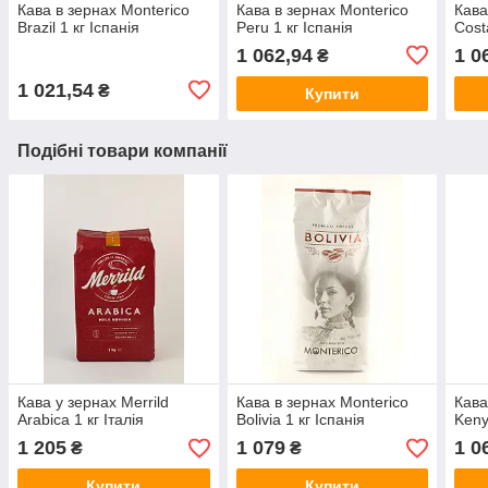
Кава в зернах Monterico
Кава в зернах Monterico
Кава
Brazil 1 кг Іспанія
Peru 1 кг Іспанія
Cost
1 062,94
1 0
₴
1 021,54
₴
Купити
Подібні товари компанії
Кава у зернах Merrild
Кава в зернах Monterico
Кава
Arabica 1 кг Італія
Bolivia 1 кг Іспанія
Keny
1 205
1 079
1 0
₴
₴
Купити
Купити