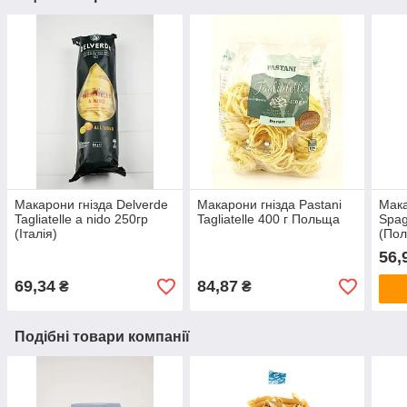
Макарони гнізда Delverde
Макарони гнізда Pastani
Мака
Tagliatelle a nido 250гр
Tagliatelle 400 г Польща
Spag
(Італія)
(По
56,
69,34
84,87
₴
₴
Подібні товари компанії