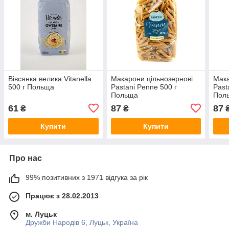
Вівсянка велика Vitanella
Макарони цільнозернові
Мака
500 г Польща
Pastani Penne 500 г
Pasta
Польща
Пол
61
87
87
₴
₴
Купити
Купити
Про нас
99% позитивних з 1971 відгука за рік
Працює з 28.02.2013
м. Луцьк
Дружби Народів 6, Луцьк, Україна