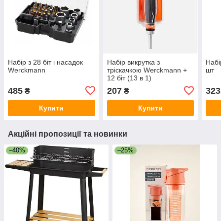
Набір з 28 біт і насадок
Набір викрутка з
Набі
Werckmann
тріскачкою Werckmann +
шт
12 біт (13 в 1)
485
207
323
₴
₴
Купити
Купити
Акційні пропозиції та новинки
–40%
–25%