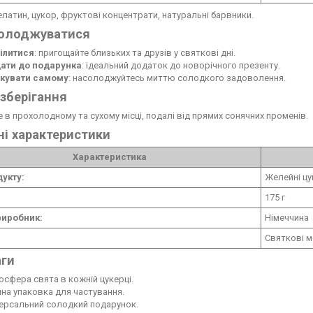
латин, цукор, фруктові концентрати, натуральні барвники.
солоджуватися
ілитися
: пригощайте близьких та друзів у святкові дні.
ати до подарунка
: ідеальний додаток до новорічного презенту.
кувати самому
: насолоджуйтесь миттю солодкого задоволення.
зберігання
е в прохолодному та сухому місці, подалі від прямих сонячних променів.
ні характеристики
Характеристика
дукту:
Желейні цу
175 г
виробник:
Німеччина
Святкові 
аги
сфера свята в кожній цукерці.
на упаковка для частування.
версальний солодкий подарунок.