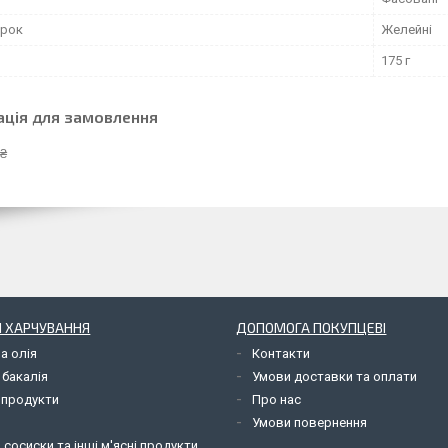
ерок
Желейні
175 г
ація для замовлення
 ₴
 ХАРЧУВАННЯ
ДОПОМОГА ПОКУПЦЕВІ
а олія
Контакти
 бакалія
Умови доставки та оплати
 продукти
Про нас
Умови повернення
 сосиски та інші м'ясні продукти