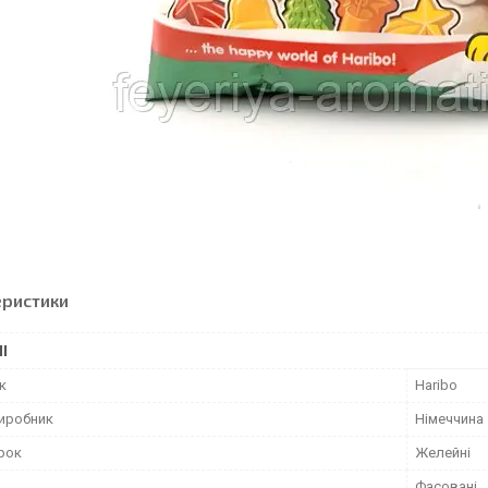
еристики
І
к
Haribo
виробник
Німеччина
ерок
Желейні
Фасовані