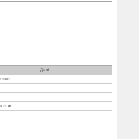
Дані
керки
мотиви