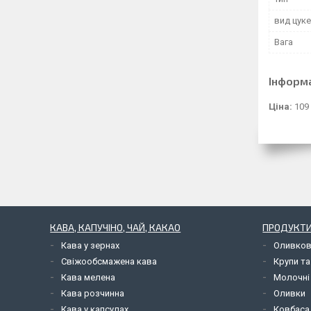
вид цук
Вага
Інформ
Ціна:
109
КАВА, КАПУЧІНО, ЧАЙ, КАКАО
ПРОДУКТИ
Кава у зернах
Оливков
Свіжообсмажена кава
Крупи та
Кава мелена
Молочні
Кава розчинна
Оливки
Кава у капсулах
Ковбаса,