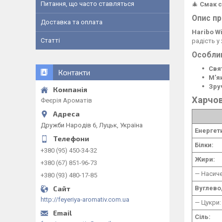
Питання, що часто ставляться
🎄
Смак с
Опис п
Доставка та оплата
Haribo Wi
Статті
радість у
Особлив
Свя
Контакти
М'я
Зру
Харчов
Феєрія Ароматів
Дружби Народів 6, Луцьк, Україна
Енергет
Білки:
+380 (95) 450-34-32
Жири:
+380 (67) 851-96-73
— Насиче
+380 (93) 480-17-85
Вуглево
http://feyeriya-aromativ.com.ua
— Цукри:
Сіль: