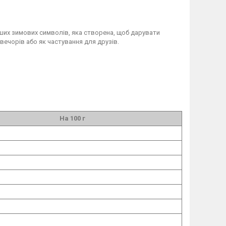
нших зимових символів, яка створена, щоб дарувати
х вечорів або як частування для друзів.
На 100 г