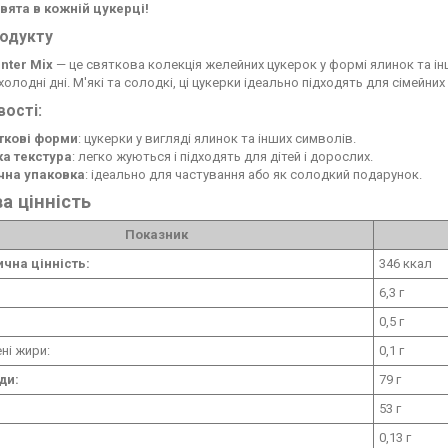
вята в кожній цукерці!
родукту
nter Mix
— це святкова колекція желейних цукерок у формі ялинок та і
 холодні дні. М'які та солодкі, ці цукерки ідеально підходять для сімейни
ості:
ткові форми
: цукерки у вигляді ялинок та інших символів.
ка текстура
: легко жуються і підходять для дітей і дорослих.
чна упаковка
: ідеально для частування або як солодкий подарунок.
а цінність
Показник
ична цінність:
346 ккал
6,3 г
0,5 г
ні жири:
0,1 г
ди:
79 г
53 г
0,13 г