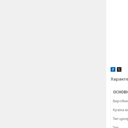
Характ
ОСНОВН
Виробни
Країна 
Тип цук
Тип