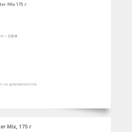
er Mix 175 г
ті — 250 ₴
ів
за домовленістю
r Mix, 175 г