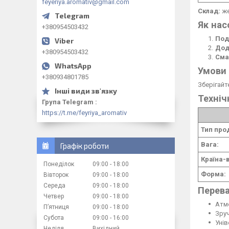
feyeriya.aromativ@gmail.com
Склад:
же
Як на
+380954503432
Под
Дод
+380954503432
Сма
Умови 
+380934801785
Зберігайт
Техніч
Група Telegram
https://t.me/feyriya_aromativ
Тип про
Вага:
Графік роботи
Країна-
Понеділок
09:00
18:00
Форма:
Вівторок
09:00
18:00
Середа
09:00
18:00
Перев
Четвер
09:00
18:00
Атмо
Пʼятниця
09:00
18:00
Зруч
Субота
09:00
16:00
Уні
Неділя
Вихідний