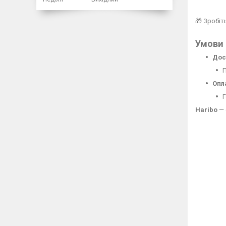
🎁 Зробіт
Умови 
Дос
П
Опл
Г
Haribo
— 