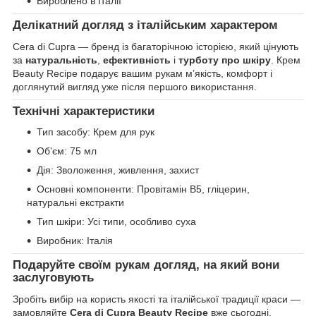
Вироблено в Італії
Делікатний догляд з італійським характером
Cera di Cupra — бренд із багаторічною історією, який цінують
за
натуральність
,
ефективність
і
турботу про шкіру
. Крем
Beauty Recipe подарує вашим рукам мʼякість, комфорт і
доглянутий вигляд уже після першого використання.
Технічні характеристики
Тип засобу: Крем для рук
Обʼєм: 75 мл
Дія: Зволоження, живлення, захист
Основні компоненти: Провітамін B5, гліцерин,
натуральні екстракти
Тип шкіри: Усі типи, особливо суха
Виробник: Італія
Подаруйте своїм рукам догляд, на який вони
заслуговують
Зробіть вибір на користь якості та італійської традиції краси —
замовляйте
Cera di Cupra Beauty Recipe
вже сьогодні.