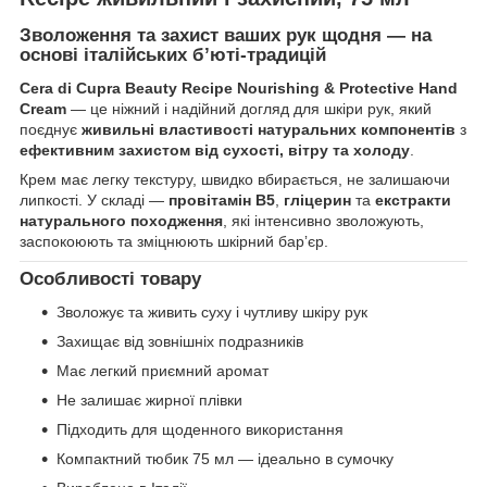
Зволоження та захист ваших рук щодня — на
основі італійських бʼюті-традицій
Cera di Cupra Beauty Recipe Nourishing & Protective Hand
Cream
— це ніжний і надійний догляд для шкіри рук, який
поєднує
живильні властивості натуральних компонентів
з
ефективним захистом від сухості, вітру та холоду
.
Крем має легку текстуру, швидко вбирається, не залишаючи
липкості. У складі —
провітамін B5
,
гліцерин
та
екстракти
натурального походження
, які інтенсивно зволожують,
заспокоюють та зміцнюють шкірний барʼєр.
Особливості товару
Зволожує та живить суху і чутливу шкіру рук
Захищає від зовнішніх подразників
Має легкий приємний аромат
Не залишає жирної плівки
Підходить для щоденного використання
Компактний тюбик 75 мл — ідеально в сумочку