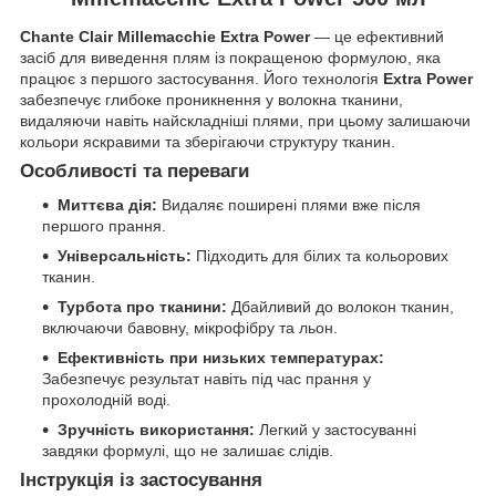
Chante Clair Millemacchie Extra Power
— це ефективний
засіб для виведення плям із покращеною формулою, яка
працює з першого застосування. Його технологія
Extra Power
забезпечує глибоке проникнення у волокна тканини,
видаляючи навіть найскладніші плями, при цьому залишаючи
кольори яскравими та зберігаючи структуру тканин.
Особливості та переваги
Миттєва дія:
Видаляє поширені плями вже після
першого прання.
Універсальність:
Підходить для білих та кольорових
тканин.
Турбота про тканини:
Дбайливий до волокон тканин,
включаючи бавовну, мікрофібру та льон.
Ефективність при низьких температурах:
Забезпечує результат навіть під час прання у
прохолодній воді.
Зручність використання:
Легкий у застосуванні
завдяки формулі, що не залишає слідів.
Інструкція із застосування