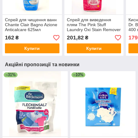
Спрей для чищення ванн
Спрей для виведення
Кисн
Chante Clair Bagno Azione
плям The Pink Stuff
Dr. 
Anticalcare 625мл
Laundry Oxi Stain Remover
400 
500мл Великобританія
162
201,82
179
₴
₴
Купити
Купити
Акційні пропозиції та новинки
–31%
–10%