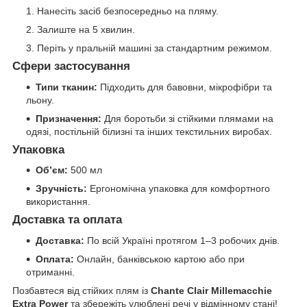
Нанесіть засіб безпосередньо на пляму.
Залиште на 5 хвилин.
Періть у пральній машині за стандартним режимом.
Сфери застосування
Типи тканин:
Підходить для бавовни, мікрофібри та
льону.
Призначення:
Для боротьби зі стійкими плямами на
одязі, постільній білизні та інших текстильних виробах.
Упаковка
Об’єм:
500 мл
Зручність:
Ергономічна упаковка для комфортного
використання.
Доставка та оплата
Доставка:
По всій Україні протягом 1–3 робочих днів.
Оплата:
Онлайн, банківською картою або при
отриманні.
Позбавтеся від стійких плям із
Chante Clair Millemacchie
Extra Power
та збережіть улюблені речі у відмінному стані!