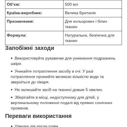
Об’єм:
500 мл
Країна-виробник:
Велика Британія
Призначення:
Для кольорових і білих
тканин
Формула:
Натуральна, безпечна для
тканин
Запобіжні заходи
Використовуйте рукавички для уникнення подразнень
шкіри.
Уникайте потрапляння засобу в очі. У разі
потрапляння промийте великою кількістю води та
зверніться до лікаря.
Не залишайте засіб на тканині довше 5 хвилин.
Зберігайте в місці, недоступному для дітей, у
вертикальному положенні подалі від прямих сонячних
променів.
Переваги використання
Швидка дія проти плям.