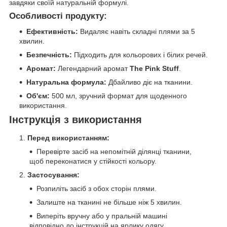
завдяки своїй натуральній формулі.
Особливості продукту:
Ефективність:
Видаляє навіть складні плями за 5
хвилин.
Безпечність:
Підходить для кольорових і білих речей.
Аромат:
Легендарний аромат
The Pink Stuff
.
Натуральна формула:
Дбайливо діє на тканини.
Об'єм:
500 мл, зручний формат для щоденного
використання.
Інструкція з використання
Перед використанням:
Перевірте засіб на непомітній ділянці тканини,
щоб переконатися у стійкості кольору.
Застосування:
Розпиліть засіб з обох сторін плями.
Залиште на тканині не більше ніж 5 хвилин.
Виперіть вручну або у пральній машині
відповідно до інструкцій на ярлику одягу.