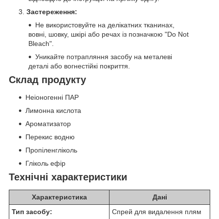
Застереження:
Не використовуйте на делікатних тканинах,
вовні, шовку, шкірі або речах із позначкою "Do Not
Bleach".
Уникайте потрапляння засобу на металеві
деталі або вогнестійкі покриття.
Склад продукту
Неіоногенні ПАР
Лимонна кислота
Ароматизатор
Перекис водню
Пропіленгліколь
Гліколь ефір
Технічні характеристики
Характеристика
Дані
Тип засобу:
Спрей для видалення плям