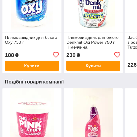
Плямовивідник для білого
Плямовивідник для білого
Засі
Oxy 730 г
Denkmit Oxi Power 750 г
з ро
Німеччина
Tutto
188
230
₴
₴
226
Купити
Купити
Подібні товари компанії