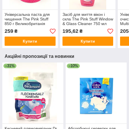
Універсальна паста для
Засіб для миття вікон і
Унів
чищення The Pink Stuff
скла The Pink Stuff Window
очис
850 г Великобританія
& Glass Cleaner 750 мл
Mult
Велика Британія
мл, 
259
195,62
205
₴
₴
Купити
Купити
Акційні пропозиції та новинки
–31%
–10%
Кисневий плямовивідник Dr.
Абсорбуючі серветки для