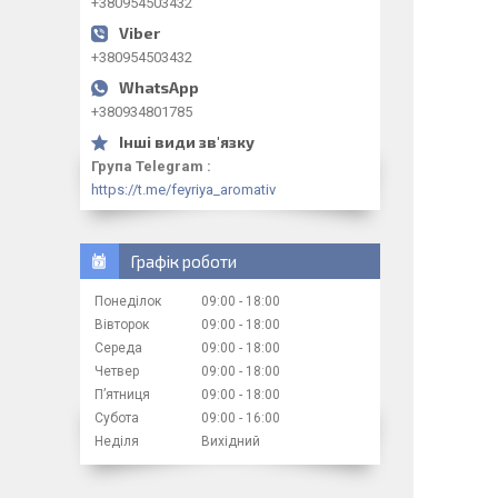
+380954503432
+380954503432
+380934801785
Група Telegram
https://t.me/feyriya_aromativ
Графік роботи
Понеділок
09:00
18:00
Вівторок
09:00
18:00
Середа
09:00
18:00
Четвер
09:00
18:00
Пʼятниця
09:00
18:00
Субота
09:00
16:00
Неділя
Вихідний