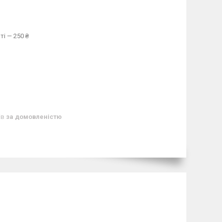
ті — 250 ₴
ів
за домовленістю