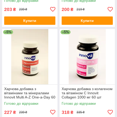
Готово до відправки
Готово до відправки
203
200
₴
₴
239 ₴
219 ₴
Купити
Купити
–5%
–5%
Харчова добавка з
Харчова добавка з колагеном
вітамінами та мінералами
та вітаміном С Innovit
Innovit Multi A-Z One-a-Day 60
Collagen 1000 мг 60 шт
шт Нідерланди
Нідерланди
Готово до відправки
Готово до відправки
227
318
₴
₴
239 ₴
335 ₴