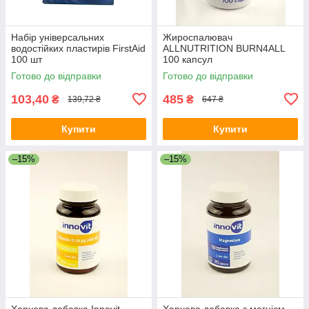
Набір універсальних
Жироспалювач
водостійких пластирів FirstAid
ALLNUTRITION BURN4ALL
100 шт
100 капсул
Готово до відправки
Готово до відправки
103,40
485
₴
₴
139,72 ₴
647 ₴
Купити
Купити
–15%
–15%
Харчова добавка Innovit
Харчова добавка з магнієм