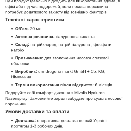
Цей продукт ідеально підходить для використання вдома, в
офісі або під час подорожей, коли носова порожнина
потребує додаткового захисту від зовнішніх факторів.
Технічні характеристики
Об’єм:
20 мл
Активна речовина:
гіалуронова кислота
Склад:
натрійхлорид, натрій гіалуронат, фосфати
натрію
Призначення:
для зволоження носової слизової
оболонки
Виробник:
dm-drogerie markt GmbH + Co. KG,
Німеччина
Термін використання після відкриття:
6 місяців
Подаруйте собі комфорт дихання з Mivolis Hyaluron
Nasenspray! Замовляйте зараз і забудьте про сухість носової
порожнини.
Умови доставки та оплати
Доставка:
оперативна доставка по всій Україні
протягом 1-3 робочих днів.