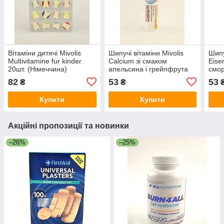
Вітаміни дитячі Mivolis
Шипучі вітаміни Mivolis
Шипу
Multivitamine fur kinder
Calcium зі смаком
Eise
20шт. (Німеччина)
апельсина і грейпфрута
смор
20 таблеток (Німеччина)
(Нім
82
53
53
₴
₴
Купити
Купити
Акційні пропозиції та новинки
–26%
–25%