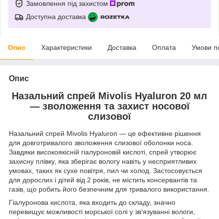
Замовлення під захистом
Доступна доставка
Опис
Характеристики
Доставка
Оплата
Умови п
Опис
Назальний спрей Mivolis Hyaluron 20 мл
— зволоження та захист носової
слизової
Назальний спрей Mivolis Hyaluron — це ефективне рішення
для довготривалого зволоження слизової оболонки носа.
Завдяки високоякісній гіалуроновій кислоті, спрей утворює
захисну плівку, яка зберігає вологу навіть у несприятливих
умовах, таких як сухе повітря, пил чи холод. Застосовується
для дорослих і дітей від 2 років, не містить консервантів та
газів, що робить його безпечним для тривалого використання.
Гіалуронова кислота, яка входить до складу, значно
перевищує можливості морської солі у зв'язуванні вологи,