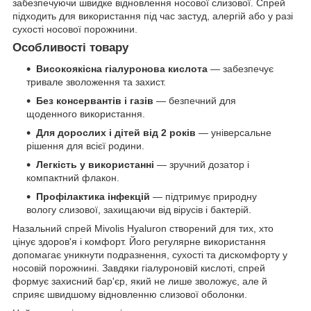
забезпечуючи швидке відновлення носової слизової. Спрей
підходить для використання під час застуд, алергій або у разі
сухості носової порожнини.
Особливості товару
Високоякісна гіалуронова кислота
— забезпечує
тривале зволоження та захист.
Без консервантів і газів
— безпечний для
щоденного використання.
Для дорослих і дітей від 2 років
— універсальне
рішення для всієї родини.
Легкість у використанні
— зручний дозатор і
компактний флакон.
Профілактика інфекцій
— підтримує природну
вологу слизової, захищаючи від вірусів і бактерій.
Назальний спрей Mivolis Hyaluron створений для тих, хто
цінує здоров'я і комфорт. Його регулярне використання
допомагає уникнути подразнення, сухості та дискомфорту у
носовій порожнині. Завдяки гіалуроновій кислоті, спрей
формує захисний бар'єр, який не лише зволожує, але й
сприяє швидшому відновленню слизової оболонки.