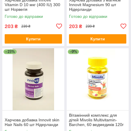
Vitamin D 10 мкг (400 IU) 300
Innovit Magnesium 90 шт
шт Норвегія
Нідерланди
Готово до відправки
Готово до відправки
203
203
₴
₴
239 ₴
239 ₴
Купити
Купити
–15%
–9%
Вітамінний комплекс для
Харчова добавка Innovit skin
дітей Mivolis Multivitamin-
Hair Nails 60 шт Нідерланди
Barchen, 60 ведмедиків 120г
(Німеччина)