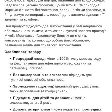
сухості носа через сухе повітря, опалення або кондиціонери.
Завдяки спеціальній формулі, що містить 100% природне
морське сільце та Декспантенол, спрей не тільки зволожує, а
й підтримує регенерацію слизової, допомагаючи відновити її
здоров'я та комфорт.
Цей продукт підходить для використання у разі алергічного
або звичайного нежитю, а також при сухості носових проходів.
Mivolis Meerwasser Nasenspray Sensitiv не містить
консервантів і алкоголю, що робить його абсолютно
безпечним навіть для тривалого використання.
Особливості товару
Природний склад:
містить 100% чисту морську воду
та Декспантенол для ефективного зволоження та
регенерації слизової.
Без консервантів та алкоголю:
підходить для
чутливої слизової оболонки носа.
Зволоження та догляд:
ідеальний для сухих умов,
таких як опалення та кондиціонери.
Підходить для дітей та дорослих:
можна
використовувати з 2 років.
Допомагає при алергічному нежиті та простудних