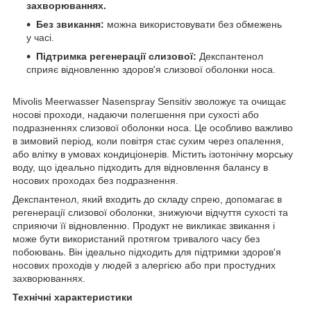
захворюваннях.
Без звикання:
можна використовувати без обмежень
у часі.
Підтримка регенерації слизової:
Декспантенол
сприяє відновленню здоров'я слизової оболонки носа.
Mivolis Meerwasser Nasenspray Sensitiv зволожує та очищає
носові проходи, надаючи полегшення при сухості або
подразненнях слизової оболонки носа. Це особливо важливо
в зимовий період, коли повітря стає сухим через опалення,
або влітку в умовах кондиціонерів. Містить ізотонічну морську
воду, що ідеально підходить для відновлення балансу в
носових проходах без подразнення.
Декспантенол, який входить до складу спрею, допомагає в
регенерації слизової оболонки, знижуючи відчуття сухості та
сприяючи її відновленню. Продукт не викликає звикання і
може бути використаний протягом тривалого часу без
побоювань. Він ідеально підходить для підтримки здоров'я
носових проходів у людей з алергією або при простудних
захворюваннях.
Технічні характеристики