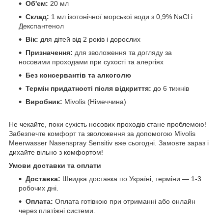
Об'єм:
20 мл
Склад:
1 мл ізотонічної морської води з 0,9% NaCl і
Декспантенол
Вік:
для дітей від 2 років і дорослих
Призначення:
для зволоження та догляду за
носовими проходами при сухості та алергіях
Без консервантів та алкоголю
Термін придатності після відкриття:
до 6 тижнів
Виробник:
Mivolis (Німеччина)
Не чекайте, поки сухість носових проходів стане проблемою!
Забезпечте комфорт та зволоження за допомогою Mivolis
Meerwasser Nasenspray Sensitiv вже сьогодні. Замовте зараз і
дихайте вільно з комфортом!
Умови доставки та оплати
Доставка:
Швидка доставка по Україні, терміни — 1-3
робочих дні.
Оплата:
Оплата готівкою при отриманні або онлайн
через платіжні системи.