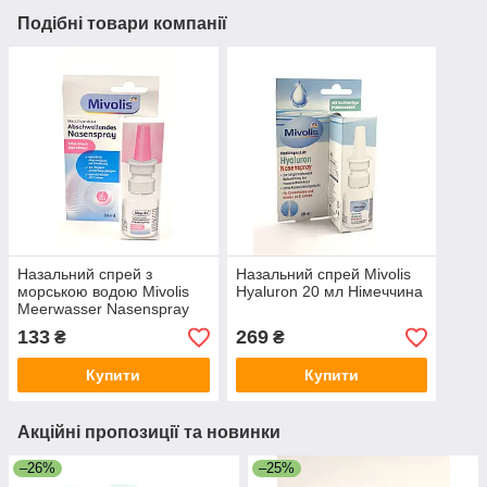
Подібні товари компанії
Назальний спрей з
Назальний спрей Mivolis
морською водою Mivolis
Hyaluron 20 мл Німеччина
Meerwasser Nasenspray
20 мл Німеччина
133
269
₴
₴
Купити
Купити
Акційні пропозиції та новинки
–26%
–25%