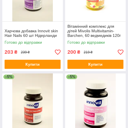
Вітамінний комплекс для
Харчова добавка Innovit skin
дітей Mivolis Multivitamin-
Hair Nails 60 шт Нідерланди
Barchen, 60 ведмедиків 120г
(Німеччина)
Готово до відправки
Готово до відправки
203
200
₴
₴
239 ₴
219 ₴
Купити
Купити
–5%
–5%