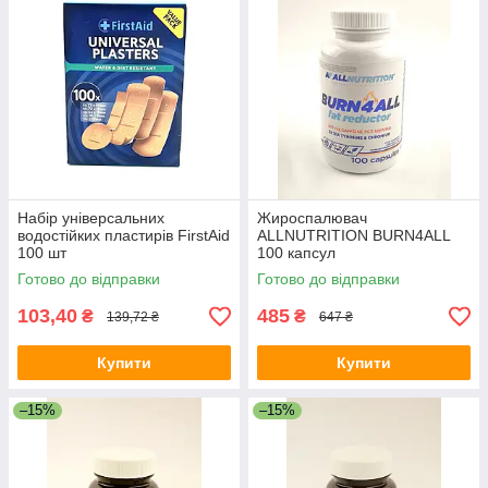
Набір універсальних
Жироспалювач
водостійких пластирів FirstAid
ALLNUTRITION BURN4ALL
100 шт
100 капсул
Готово до відправки
Готово до відправки
103,40
485
₴
₴
139,72 ₴
647 ₴
Купити
Купити
–15%
–15%