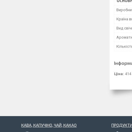
ОСНОВН
Виробни
Країна 
Вид свіч
Аромат
Кількіст
Інформ
Ціна:
414
КАВА, КАПУЧІНО, ЧАЙ, КАКАО
ПРОДУКТИ