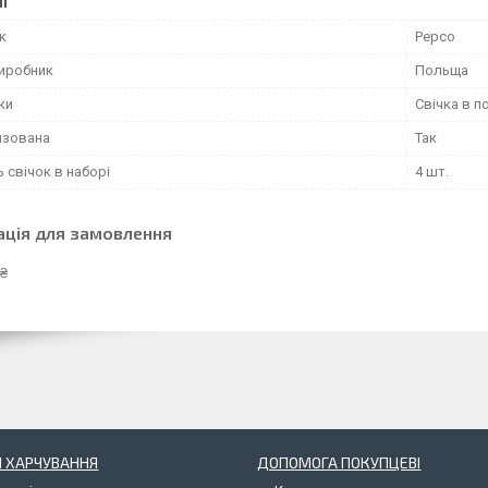
І
к
Pepco
виробник
Польща
ки
Свічка в п
изована
Так
ь свічок в наборі
4 шт.
ація для замовлення
 ₴
 ХАРЧУВАННЯ
ДОПОМОГА ПОКУПЦЕВІ