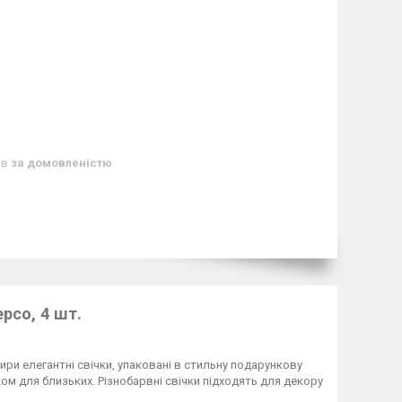
ів
за домовленістю
pco, 4 шт.
тири елегантні свічки, упаковані в стильну подарункову
м для близьких. Різнобарвні свічки підходять для декору