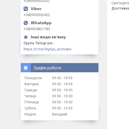
+380954503432
Святкуйте
Доставка
+380954503432
+380934801785
Група Telegram
https://t.me/feyriya_aromativ
Графік роботи
Понеділок
09:00
18:00
Вівторок
09:00
18:00
Середа
09:00
18:00
Четвер
09:00
18:00
Пʼятниця
09:00
18:00
Субота
09:00
16:00
Неділя
Вихідний