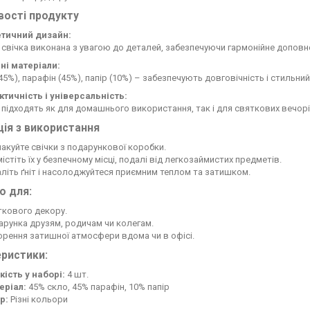
вості продукту
етичний дизайн:
свічка виконана з увагою до деталей, забезпечуючи гармонійне допов
ні матеріали:
45%), парафін (45%), папір (10%) – забезпечують довговічність і стильний
ктичність і універсальність:
 підходять як для домашнього використання, так і для святкових вечорі
ція з використання
акуйте свічки з подарункової коробки.
істіть їх у безпечному місці, подалі від легкозаймистих предметів.
літь ґніт і насолоджуйтеся приємним теплом та затишком.
о для:
ткового декору.
рунка друзям, родичам чи колегам.
рення затишної атмосфери вдома чи в офісі.
ристики:
кість у наборі:
4 шт.
еріал:
45% скло, 45% парафін, 10% папір
р:
Різні кольори