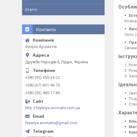
Особли
Статті
Ест
Кожна 
Контакти
Якіс
Скло (
Пра
Феєрія Ароматів
Свічки
Інструк
Дружби Народів 6, Луцьк, Україна
Розп
Розм
Запа
+380 (95) 450-34-32
Ідеальн
+380 (67) 851-96-73
+380 (93) 480-17-85
Свя
Пода
Ство
http://feyeriya-aromativ.com.ua
Характе
Кіль
feyeriya.aromativ@gmail.com
Мат
Колі