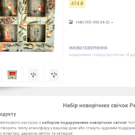
414 ₴
+380 (95) 450-34-32
повернення товару протягом 14 дн
Набір новорічних свічок Pe
родукту
святкового настрою з
набором подарункових новорічних свічок
! Чо
створять теплу атмосферу у вашому домі або стануть чудовим подарунко
о інтер'єру, даруючи світло та затишок.