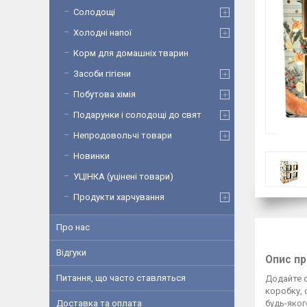
Солодощі
Холодні напої
Корм для домашніх тварин
Засоби гігієни
Побутова хімія
Подарунки і солодощі до свят
Непродовольчі товари
Новинки
УЦІНКА (уцінені товари)
Продукти харчування
Про нас
Відгуки
Опис п
Питання, що часто ставляться
Додайте 
коробку, 
Доставка та оплата
будь-яког