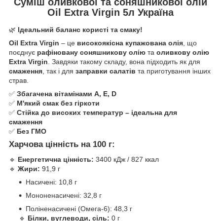
Суміш оливкової та соняшникової олій
Oil Extra Virgin 5л Україна
🌿
Ідеальний баланс користі та смаку!
Oil Extra Virgin
– це
високоякісна купажована олія
, що
поєднує
рафіновану соняшникову олію
та
оливкову олію
Extra Virgin
. Завдяки такому складу, вона підходить як для
смаження
, так і для
заправки салатів
та приготування інших
страв.
✅
Збагачена вітамінами A, E, D
✅
М'який смак без гіркоти
✅
Стійка до високих температур – ідеальна для
смаження
✅
Без ГМО
Харчова цінність на 100 г:
🔹
Енергетична цінність:
3400 кДж / 827 ккал
🔹
Жири:
91,9 г
Насичені: 10,8 г
Мононенасичені: 32,8 г
Поліненасичені (Омега-6): 48,3 г
🔹
Білки, вуглеводи, сіль:
0 г