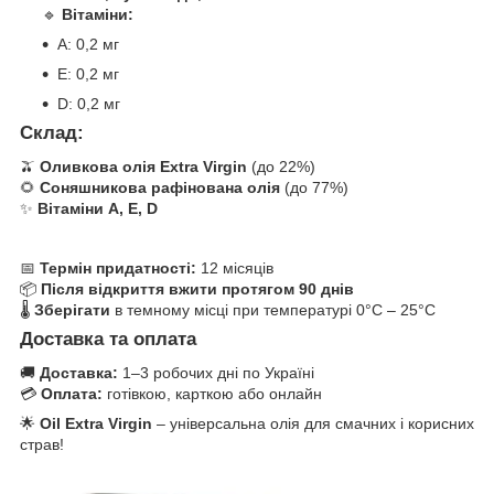
🔹
Вітаміни:
A: 0,2 мг
E: 0,2 мг
D: 0,2 мг
Склад:
🫒
Оливкова олія Extra Virgin
(до 22%)
🌻
Соняшникова рафінована олія
(до 77%)
✨
Вітаміни A, E, D
📅
Термін придатності:
12 місяців
📦
Після відкриття вжити протягом 90 днів
🌡
Зберігати
в темному місці при температурі 0°C – 25°C
Доставка та оплата
🚚
Доставка:
1–3 робочих дні по Україні
💳
Оплата:
готівкою, карткою або онлайн
🌟
Oil Extra Virgin
– універсальна олія для смачних і корисних
страв!