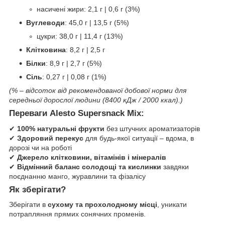
насичені жири: 2,1 г | 0,6 г (3%)
Вуглеводи
: 45,0 г | 13,5 г (5%)
цукри: 38,0 г | 11,4 г (13%)
Клітковина
: 8,2 г | 2,5 г
Білки
: 8,9 г | 2,7 г (5%)
Сіль
: 0,27 г | 0,08 г (1%)
(% – відсоток від рекомендованої добової норми для
середньої дорослої людини (8400 кДж / 2000 ккал).)
Переваги Alesto Supersnack Mix:
✔
100% натуральні фрукти
без штучних ароматизаторів
✔
Здоровий перекус
для будь-якої ситуації – вдома, в
дорозі чи на роботі
✔
Джерело клітковини, вітамінів і мінералів
✔
Відмінний баланс солодощі та кислинки
завдяки
поєднанню манго, журавлини та фізалісу
Як зберігати?
Зберігати в
сухому та прохолодному місці
, уникати
потрапляння прямих сонячних променів.