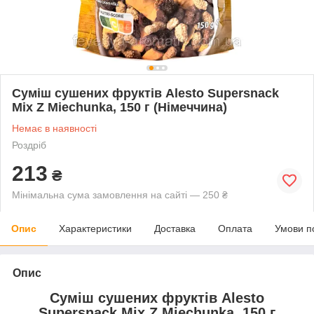
Суміш сушених фруктів Alesto Supersnack
Mix Z Miechunka, 150 г (Німеччина)
Немає в наявності
Роздріб
213
₴
Мінімальна сума замовлення на сайті — 250 ₴
Опис
Характеристики
Доставка
Оплата
Умови п
Опис
Суміш сушених фруктів Alesto
Supersnack Mix Z Miechunka, 150 г