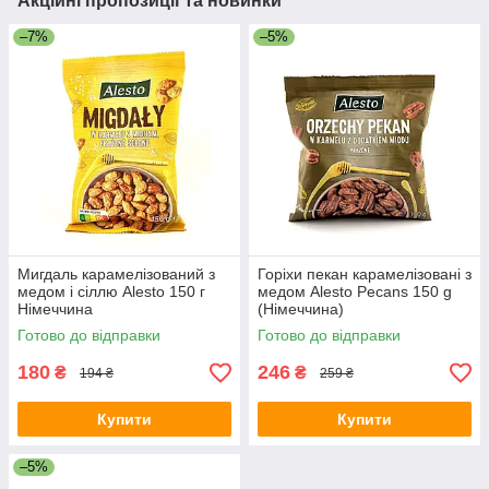
Акційні пропозиції та новинки
–7%
–5%
Мигдаль карамелізований з
Горіхи пекан карамелізовані з
медом і сіллю Alesto 150 г
медом Alesto Pecans 150 g
Німеччина
(Німеччина)
Готово до відправки
Готово до відправки
180
246
₴
₴
194 ₴
259 ₴
Купити
Купити
–5%