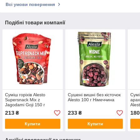
Всі умови повернення
Подібні товари компанії
Суміш горіхів Alesto
Сушені вишні без кісточок
Сумі
Supersnack Mix z
Alesto 100 г Німеччина
арах
Jagodami Goji 150 г
Ales
213
233
180
₴
₴
Купити
Купити