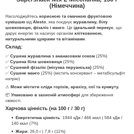
(Німеччина)
Насолоджуйтесь
корисною та смачною фруктовою
сумішшю
від
Alesto
, яка поєднує
журавлину, білу
шовковицю, фізаліс і манго
. Це
ідеальний перекус
, що
дарує енергію та насичує організм
клітковиною,
натуральними цукрами та вітамінами
.
Склад:
✅
Сушена журавлина з ананасовим соком
(25%)
✅
Сушена біла шовковиця
(25%)
✅
Сушений фізаліс (міхунка перуанська)
(25%)
✅
Сушене манго
(25%) (містить консервант – метабісульфіт
натрію)
⚠
Може містити сліди горіхів, арахісу, сої та кунжуту.
📦
Упаковано в захисній атмосфері
для збереження
свіжості.
Харчова цінність (на 100 г / 30 г)
Енергетична цінність
: 1944 кДж / 466 ккал | 584 кДж /
140 ккал (7%)
Жири
: 26,0 г | 7,8 г (11%)