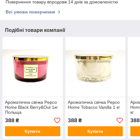
Повернення товару впродовж 14 днів за домовленістю
Всі умови повернення
Подібні товари компанії
Ароматична свічка Pepco
Ароматична свічка Pepco
Аром
Home Black Berry&Out 1кг
Home Tobacco Vanilla 1 кг
Hom
Польща
кг
388
388
388
₴
₴
Купити
Купити