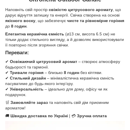
Наповніть свій простір
свіжістю цитрусового аромату
, що
дарує відчуття затишку та енергії. Свічка створена на основі
якісного воску
, що забезпечує
чисте та рівномірне горіння
до
8 годин
.
Елегантна керамічна ємність
(⌀13 см, висота 6.5 см) не
тільки додає стильного вигляду, а й дозволяє використовувати
її повторно після згоряння свічки.
Переваги:
✔
Освіжаючий цитрусовий аромат
– створює атмосферу
бадьорості та гармонії.
✔
Тривале горіння
– близько
8 годин
без кіптяви.
✔
Стильний дизайн
– мінімалістична керамічна ємність
пасуватиме до будь-якого інтер’єру.
✔
Універсальність
– ідеально для дому, офісу чи як
подарунок.
🛒
Замовляйте зараз
та наповніть свій дім приємним
ароматом!
🚚
Швидка доставка по Україні
| 💳
Зручна оплата