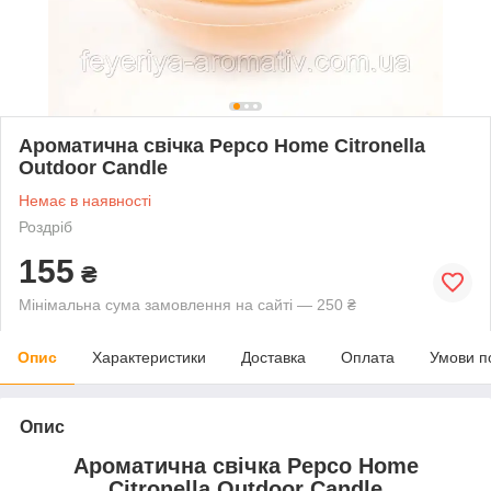
Ароматична свічка Pepco Home Citronella
Outdoor Candle
Немає в наявності
Роздріб
155
₴
Мінімальна сума замовлення на сайті — 250 ₴
Опис
Характеристики
Доставка
Оплата
Умови п
Опис
Ароматична свічка Pepco Home
Citronella Outdoor Candle