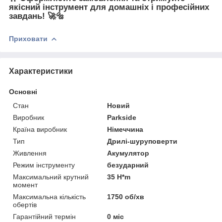
якісний інструмент для домашніх і професійних
завдань!
🚀🔩
Приховати
Характеристики
Основні
Стан
Новий
Виробник
Parkside
Країна виробник
Німеччина
Тип
Дрилі-шуруповерти
Живлення
Акумулятор
Режим інструменту
безударний
Максимальний крутний
35 H*m
момент
Максимальна кількість
1750 об/хв
обертів
Гарантійний термін
0 міс