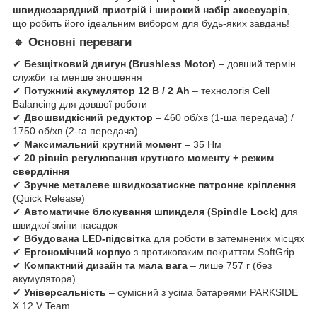
швидкозарядний пристрій і широкий набір аксесуарів
,
що робить його ідеальним вибором для будь-яких завдань!
🔹 Основні переваги
✔
Безщітковий двигун (Brushless Motor)
– довший термін
служби та менше зношення
✔
Потужний акумулятор 12 В / 2 Аh
– технологія Cell
Balancing для довшої роботи
✔
Двошвидкісний редуктор
– 460 об/хв (1-ша передача) /
1750 об/хв (2-га передача)
✔
Максимальний крутний момент
– 35 Нм
✔
20 рівнів регулювання крутного моменту + режим
свердління
✔
Зручне металеве швидкозатискне патронне кріплення
(Quick Release)
✔
Автоматичне блокування шпинделя (Spindle Lock)
для
швидкої зміни насадок
✔
Вбудована LED-підсвітка
для роботи в затемнених місцях
✔
Ергономічний корпус
з протиковзким покриттям SoftGrip
✔
Компактний дизайн та мала вага
– лише 757 г (без
акумулятора)
✔
Універсальність
– сумісний з усіма батареями PARKSIDE
X 12 V Team