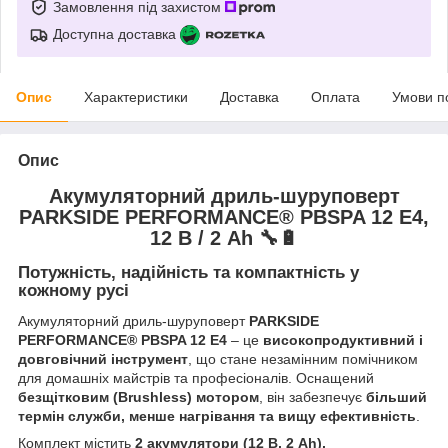
Замовлення під захистом
Доступна доставка
Опис
Характеристики
Доставка
Оплата
Умови п
Опис
Акумуляторний дриль-шуруповерт
PARKSIDE PERFORMANCE® PBSPA 12 E4,
12 В / 2 Аh
🔧🔋
Потужність, надійність та компактність у
кожному русі
Акумуляторний дриль-шуруповерт
PARKSIDE
PERFORMANCE® PBSPA 12 E4
– це
високопродуктивний і
довговічний інструмент
, що стане незамінним помічником
для домашніх майстрів та професіоналів. Оснащений
безщітковим (Brushless) мотором
, він забезпечує
більший
термін служби, менше нагрівання та вищу ефективність
.
Комплект містить
2 акумулятори (12 В, 2 Аh),