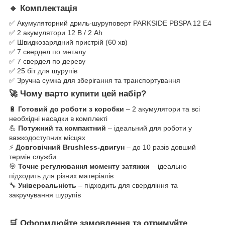
🔹 Комплектація
✅ Акумуляторний дриль-шуруповерт PARKSIDE PBSPA 12 E4
✅ 2 акумулятори 12 В / 2 Аh
✅ Швидкозарядний пристрій (60 хв)
✅ 7 свердел по металу
✅ 7 свердел по дереву
✅ 25 біт для шурупів
✅ Зручна сумка для зберігання та транспортування
🚀 Чому варто купити цей набір?
🔋
Готовий до роботи з коробки
– 2 акумулятори та всі
необхідні насадки в комплекті
💪
Потужний та компактний
– ідеальний для роботи у
важкодоступних місцях
⚡
Довговічний Brushless-двигун
– до 10 разів довший
термін служби
🎯
Точне регулювання моменту затяжки
– ідеально
підходить для різних матеріалів
🔧
Універсальність
– підходить для свердління та
закручування шурупів
🛒 Оформлюйте замовлення та отримуйте