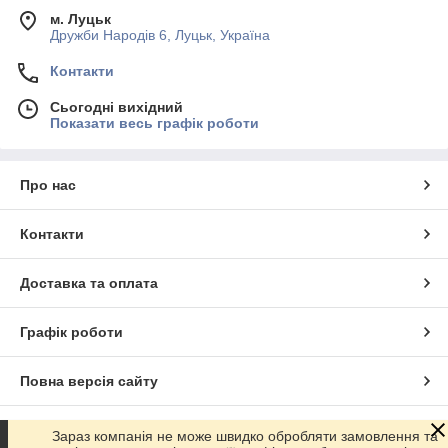
м. Луцьк
Дружби Народів 6, Луцьк, Україна
Контакти
Сьогодні вихідний
Показати весь графік роботи
Про нас
Контакти
Доставка та оплата
Графік роботи
Повна версія сайту
Сайт створено на маркетплейсі
Prom.ua
Зараз компанія не може швидко обробляти замовлення та