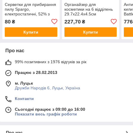
Серветки для прибирання
Органайзер для
Анти
пилу Spargo,
косметики на 6 відділень
кили
електростатичні, 52% з
29.7х22.4х4.5см
Batt
вторинного поліестеру, 22
підс
80
227,70
776
₴
₴
x 29 см, 20 шт
Купити
Купити
Про нас
99% позитивних з 1976 відгуків за рік
Працює з 28.02.2013
м. Луцьк
Дружби Народів 6, Луцьк, Україна
Контакти
Сьогодні працює з 09:00 до 16:00
Показати весь графік роботи
Про нас