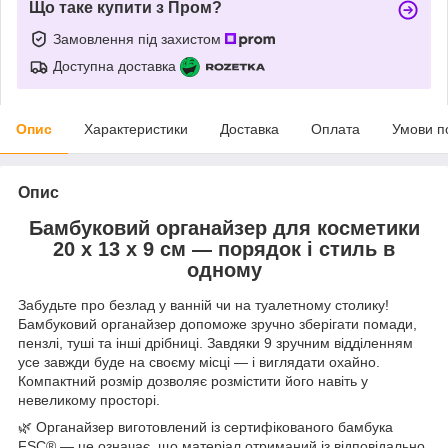
Що таке купити з Пром?
Замовлення під захистом
Доступна доставка
Опис
Характеристики
Доставка
Оплата
Умови п
Опис
Бамбуковий органайзер для косметики
20 x 13 x 9 см — порядок і стиль в
одному
Забудьте про безлад у ванній чи на туалетному столику!
Бамбуковий органайзер допоможе зручно зберігати помади,
пензлі, туші та інші дрібниці. Завдяки 9 зручним відділенням
усе завжди буде на своєму місці — і виглядати охайно.
Компактний розмір дозволяє розмістити його навіть у
невеликому просторі.
🌿 Органайзер виготовлений із сертифікованого бамбука
FSC® — це означає, що матеріал отриманий із відповідально