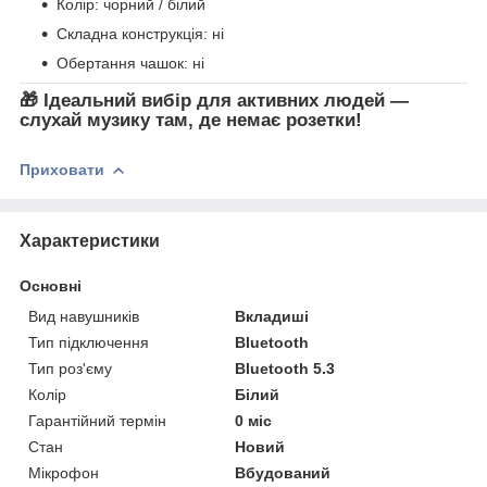
Колір: чорний / білий
Складна конструкція: ні
Обертання чашок: ні
🎁
Ідеальний вибір для активних людей —
слухай музику там, де немає розетки!
Приховати
Характеристики
Основні
Вид навушників
Вкладиші
Тип підключення
Bluetooth
Тип роз'єму
Bluetooth 5.3
Колір
Білий
Гарантійний термін
0 міс
Стан
Новий
Мікрофон
Вбудований