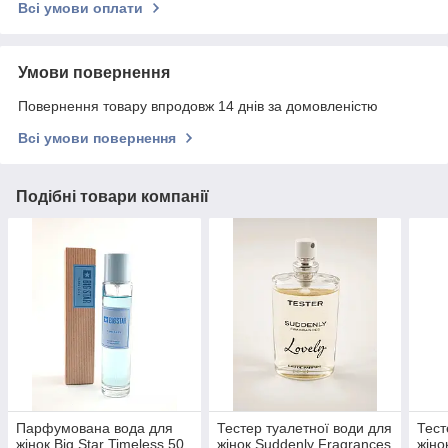
Всі умови оплати
Умови повернення
Повернення товару впродовж 14 днів за домовленістю
Всі умови повернення
Подібні товари компанії
Парфумована вода для
Тестер туалетної води для
Тест
жінок Big Star Timeless 50
жінок Suddenly Fragrances
жіно