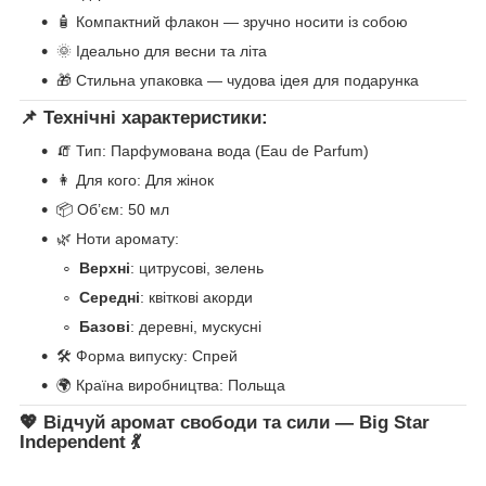
🧴 Компактний флакон — зручно носити із собою
🌞 Ідеально для весни та літа
🎁 Стильна упаковка — чудова ідея для подарунка
📌 Технічні характеристики:
🧯 Тип: Парфумована вода (Eau de Parfum)
👩 Для кого: Для жінок
📦 Об’єм: 50 мл
🌿 Ноти аромату:
Верхні
: цитрусові, зелень
Середні
: квіткові акорди
Базові
: деревні, мускусні
🛠 Форма випуску: Спрей
🌍 Країна виробництва: Польща
💖 Відчуй аромат свободи та сили — Big Star
Independent 💃