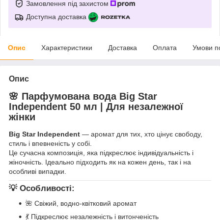
Замовлення під захистом
Доступна доставка
Опис
Характеристики
Доставка
Оплата
Умови п
Опис
🌸 Парфумована вода Big Star
Independent 50 мл | Для незалежної
жінки
Big Star Independent
— аромат для тих, хто цінує свободу,
стиль і впевненість у собі.
Це сучасна композиція, яка підкреслює індивідуальність і
жіночність. Ідеально підходить як на кожен день, так і на
особливі випадки.
💡 Особливості:
🌺 Свіжий, водно-квітковий аромат
💃 Підкреслює незалежність і витонченість