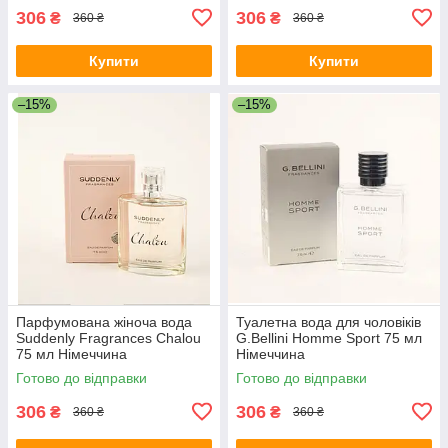
306
306
₴
₴
360 ₴
360 ₴
Купити
Купити
–15%
–15%
Парфумована жіноча вода
Туалетна вода для чоловіків
Suddenly Fragrances Chalou
G.Bellini Homme Sport 75 мл
75 мл Німеччина
Німеччина
Готово до відправки
Готово до відправки
306
306
₴
₴
360 ₴
360 ₴