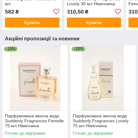
мл
Lovely 30 мл Німеччина
Feme
582
310,50
310
₴
₴
Купити
Купити
Акційні пропозиції та новинки
–15%
–15%
Парфумована жіноча вода
Парфумована жіноча вода
Suddenly Fragrances Femelle
Suddenly Fragrances Lovely
75 мл Німеччина
75 мл Німеччина
Готово до відправки
Готово до відправки