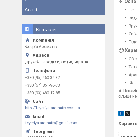
🔹 Осно
Статті
Не 
Види
Зру
Контакти
Сві
Під
Феєрія Ароматів
📦 Хара
Обʼє
Дружби Народів 6, Луцьк, Україна
Тип 
Аро
+380 (95) 450-34-32
Кіль
+380 (67) 851-96-73
🧳 Незамі
+380 (93) 480-17-85
більше не
http://feyeriya-aromativ.com.ua
Характ
feyeriya.aromativ@gmail.com