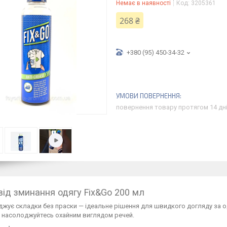
Немає в наявності
Код:
3205361
268 ₴
+380 (95) 450-34-32
повернення товару протягом 14 дн
від зминання одягу Fix&Go 200 мл
джує складки без праски — ідеальне рішення для швидкого догляду за о
і насолоджуйтесь охайним виглядом речей.