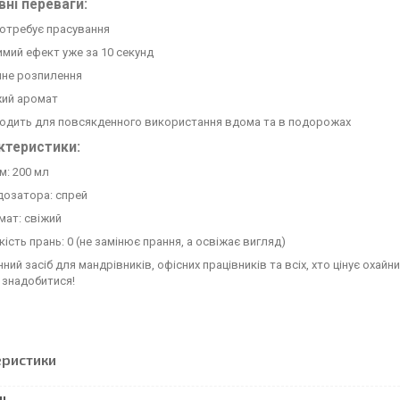
вні переваги:
потребує прасування
мий ефект уже за 10 секунд
чне розпилення
жий аромат
ходить для повсякденного використання вдома та в подорожах
ктеристики:
м: 200 мл
дозатора: спрей
мат: свіжий
кість прань: 0 (не замінює прання, а освіжає вигляд)
нний засіб для мандрівників, офісних працівників та всіх, хто цінує охай
 знадобитися!
еристики