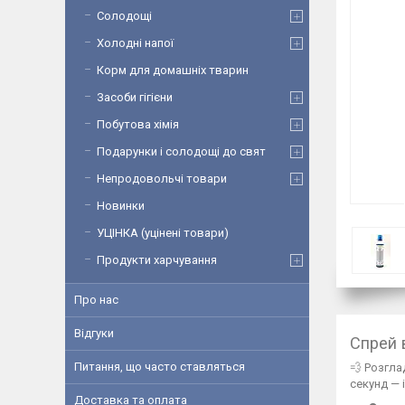
Солодощі
Холодні напої
Корм для домашніх тварин
Засоби гігієни
Побутова хімія
Подарунки і солодощі до свят
Непродовольчі товари
Новинки
УЦІНКА (уцінені товари)
Продукти харчування
Про нас
Відгуки
Спрей 
Питання, що часто ставляться
💨 Розгла
секунд — 
Доставка та оплата