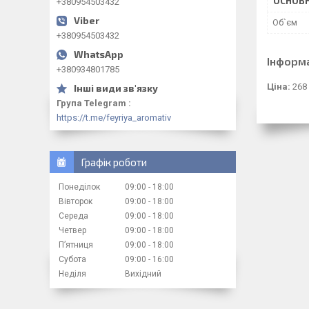
ОСНОВН
+380954503432
Об`єм
+380954503432
Інформ
+380934801785
Ціна:
268
Група Telegram
https://t.me/feyriya_aromativ
Графік роботи
Понеділок
09:00
18:00
Вівторок
09:00
18:00
Середа
09:00
18:00
Четвер
09:00
18:00
Пʼятниця
09:00
18:00
Субота
09:00
16:00
Неділя
Вихідний