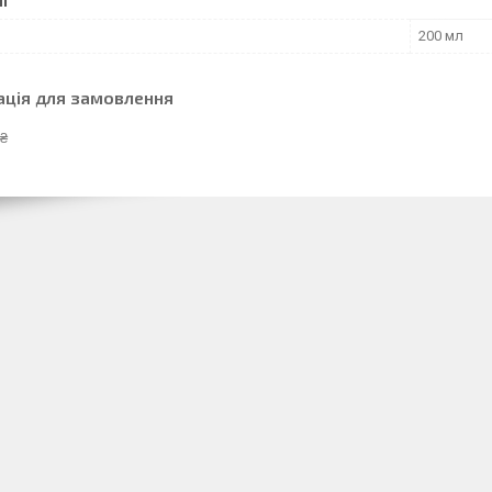
І
200 мл
ація для замовлення
 ₴