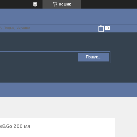
Кошик
, Луцьк, Україна
Пошук...
ix&Go 200 мл