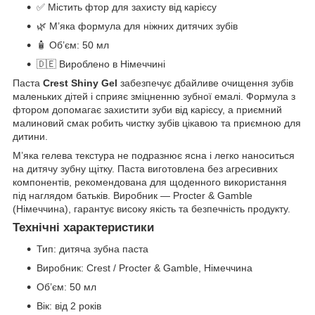
✅ Містить фтор для захисту від карієсу
🌿 М’яка формула для ніжних дитячих зубів
🧴 Об’єм: 50 мл
🇩🇪 Вироблено в Німеччині
Паста
Crest Shiny Gel
забезпечує дбайливе очищення зубів
маленьких дітей і сприяє зміцненню зубної емалі. Формула з
фтором допомагає захистити зуби від карієсу, а приємний
малиновий смак робить чистку зубів цікавою та приємною для
дитини.
М’яка гелева текстура не подразнює ясна і легко наноситься
на дитячу зубну щітку. Паста виготовлена без агресивних
компонентів, рекомендована для щоденного використання
під наглядом батьків. Виробник — Procter & Gamble
(Німеччина), гарантує високу якість та безпечність продукту.
Технічні характеристики
Тип: дитяча зубна паста
Виробник: Crest / Procter & Gamble, Німеччина
Об’єм: 50 мл
Вік: від 2 років