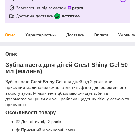
Замовлення під захистом
Доступна доставка
Опис
Характеристики
Доставка
Оплата
Умови п
Опис
Зубна паста для дітей Crest Shiny Gel 50
мл (малина)
Зубна паста
Crest Shiny Gel
для дітей від 2 років має
приємний малиновий смак та містить фтор для ефективного
захисту зубів. М’який гель дбайливо очищує зуби та
допомагає зміцнити емаль, роблячи щоденну гігієну легкою та
приємною.
Особливості товару
🦷 Для дітей від 2 років
🍓 Приємний малиновий смак