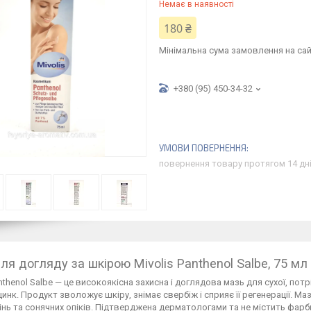
Немає в наявності
180 ₴
Мінімальна сума замовлення на сай
+380 (95) 450-34-32
повернення товару протягом 14 дн
ля догляду за шкірою Mivolis Panthenol Salbe, 75 мл
anthenol Salbe — це високоякісна захисна і доглядова мазь для сухої, пот
 цинк. Продукт зволожує шкіру, знімає свербіж і сприяє її регенерації. М
нь та сонячних опіків. Підтверджена дерматологами та не містить фарбн