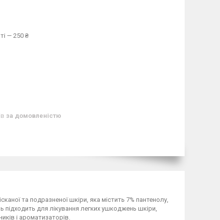
ті — 250 ₴
ів
за домовленістю
рісканої та подразненої шкіри, яка містить 7% пантенолу,
азь підходить для лікування легких ушкоджень шкіри,
иків і ароматизаторів.