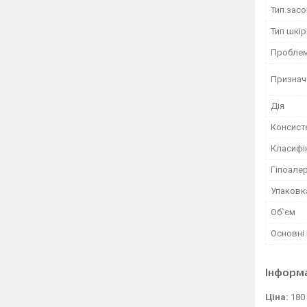
Тип засо
Тип шкір
Проблема
Признач
Дія
Консист
Класифі
Гіпоале
Упаковк
Об`єм
Основні 
Інформ
Ціна:
180