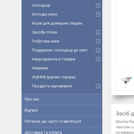
Солодощі
Холодні напої
Корм для домашніх тварин
Засоби гігієни
Побутова хімія
Подарунки і солодощі до свят
Непродовольчі товари
Новинки
УЦІНКА (уцінені товари)
Продукти харчування
Про нас
Відгуки
Засіб д
Питання, що часто ставляться
Mivolis P
ланолін і
Доставка та оплата
почервоні