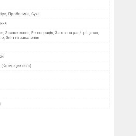
кіри, Проблемна, Суха
ння
я, Заспокоєння, Регенерація, Загоєння ран/тріщинок,
лю, Зняття запалення
бні
а (Космецевтика)
л