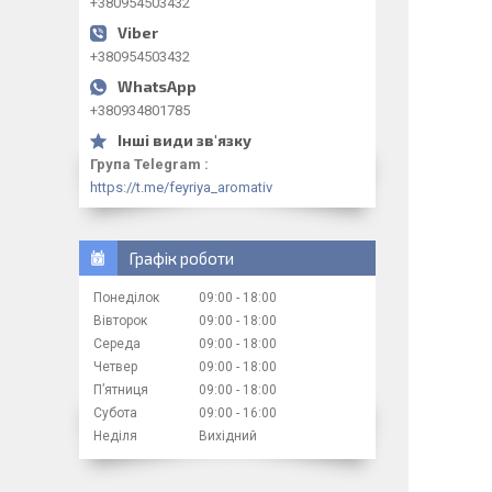
+380954503432
+380954503432
+380934801785
Група Telegram
https://t.me/feyriya_aromativ
Графік роботи
Понеділок
09:00
18:00
Вівторок
09:00
18:00
Середа
09:00
18:00
Четвер
09:00
18:00
Пʼятниця
09:00
18:00
Субота
09:00
16:00
Неділя
Вихідний