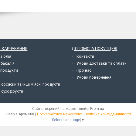
 ХАРЧУВАННЯ
ДОПОМОГА ПОКУПЦЕВІ
а олія
Контакти
 бакалія
Умови доставки та оплати
 продукти
Про нас
Умови повернення
 сосиски та інші м'ясні продукти
а сухофрукти
Сайт створений на маркетплейсі
Prom.ua
Феєрія Ароматів |
Поскаржитися на контент
|
Політика конфіденційності
Select Language
▼