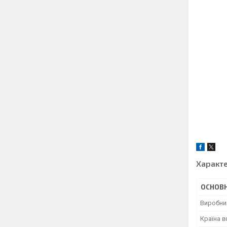
Характ
ОСНОВН
Виробни
Країна 