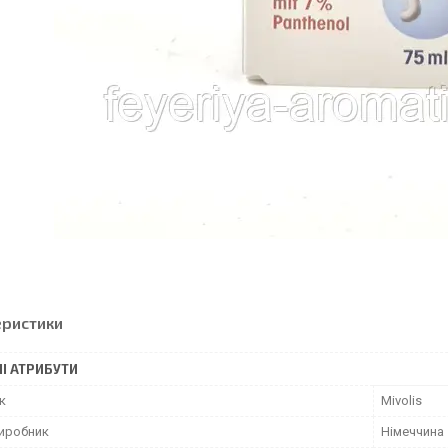
еристики
І АТРИБУТИ
к
Mivolis
виробник
Німеччина