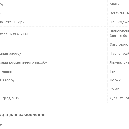
бу
Мазь
и
Всі типи ш
 і стан шкіри
Пошкодже
Відновленн
ення і результат
Зняття бо
Загоююче
енція засобу
Пастоподі
кація косметичного засобу
Лікувальн
ргенний
Так
а засобу
Тюбик
75 мл
інгредієнти
Д-пантено
ація для замовлення
 ₴