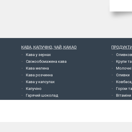
КАВА, КАПУЧІНО, ЧАЙ, КАКАО
ПРОДУКТИ
Кава у зернах
Оливков
Свіжообсмажена кава
Крупи та
Кава мелена
Молочні
Кава розчинна
Оливки
Кава у капсулах
Ковбаса,
Капучіно
Горіхи т
Гарячий шоколад
Вітаміни