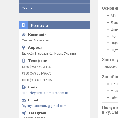
Основні
Статті
Міст
Лано
Контакти
Цинк
Підх
Феєрія Ароматів
Відс
Під
Дружби Народів 6, Луцьк, Україна
Застос
+380 (95) 450-34-32
Наносити 
+380 (67) 851-96-73
Запобіж
+380 (93) 480-17-85
Тіль
Уник
http://feyeriya-aromativ.com.ua
Збер
feyeriya.aromativ@gmail.com
Піклуйт
віку. З