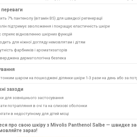
 переваги
ить 7% пантенолу (вітамін B5) для швидкої регенерації
лін підтримує зволоження і покращує еластичність шкіри
 сприяє відновленню шкірних функцій
одить для ніжної догляду немовлятам і дітям
утність фарбників і ароматизаторів
тверджена дерматологічна безпека
ування
тонким шаром на пошкоджені ділянки шкіри 1-3 рази на день або за пот
ні заходи
ки для зовнішнього застосування
ати потрапляння в очі та на слизові оболонки
ігати в недоступному для дітей місці
еся про свою шкіру з Mivolis Panthenol Salbe — швидке з
амовляйте зараз!