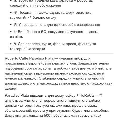
🌍 100% натуральна кава (арабіка + робуста),
середній ступінь обсмаження
🌱 Поєднання шоколадних та фруктових нот,
гармонійний баланс смаку
💪 Універсальність для всіх способів заварювання
✨ Вироблено в ЄС, вакуумне пакування — довга
свіжість
☕ Для еспресо, турки, френч-преса, фільтру та
гейзерної кавоварки
Roberto Caffe Paradiso Plata — чудовий вибір для
прихильників європейської класики у каві. Завдяки ретельно
підібраним сортам арабіки та робусти забезпечує м’який, але
насичений смак з приємною післясмаковою солодкістю й
ніжною кислинкою. Стабільна середня міцність та чистий
аромат дозволяють насолоджуватися ідеальною чашкою кави
щодня.​
Paradiso Plata підходить для дому, офісу й HoReCa — її
цінують за міцність, універсальність і відсутність зайвих
ароматизаторів. Текстура оксамитова, профіль смаку
збалансований, проста у приготуванні будь-яким способом.
Вакуумна упаковка на 500 г зберігає смак і свіжість кави