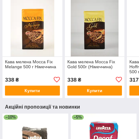
Кава мелена Mocca Fix
Кава мелена Mocca Fix
Кава
Melange 500 г Німеччина
Gold 500г (Німеччина)
Hoff
500 
338
338
317
₴
₴
Купити
Купити
Акційні пропозиції та новинки
–10%
–5%