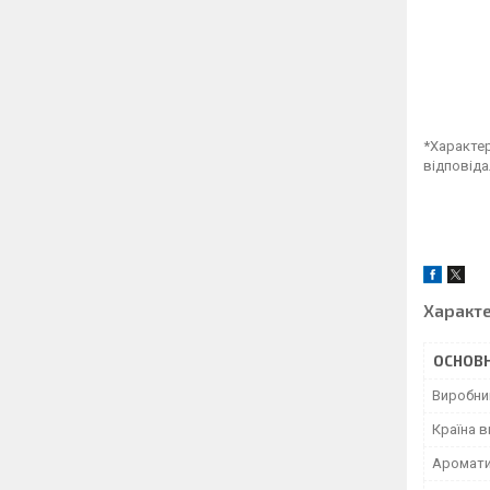
*Характер
відповіда
Характ
ОСНОВН
Виробни
Країна 
Аромат