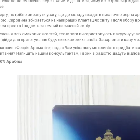
 технологію смаження зерен. Хочете дізнатися, чому всі європейці від
ше.
ергу, потрібно звернути увагу, що до складу входять виключно зерна ара
пою. Сировина збирається на найкращих плантаціях світу. Після збору в
ся гіркота і надається темний насичений колір.
ження всіх смакових якостей, технологи використовують вакуумну упако
підійде для приготування будь-яких кавових напоїв. Заварювати каву можн
магазин «Феєрія Ароматів», надає Вам унікальну можливість придбати
к
итання? Напишіть нашим консультантам, і вони з радістю дадуть відпові
00% Арабіка