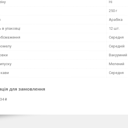
еїну
Ні
250 г
и
Арабіка
ь в упаковці
12 шт.
 обсмаження
Середня
 помелу
Середній
ковки
Вакуумний
ипуску
Мелений
 кави
Середня
ація для замовлення
34 ₴