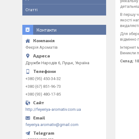
унікальну
детальні
Статті
В першу ч
якості на
видаляєть
Контакти
Для збере
відмінно 
Феєрія Ароматів
Інтернет 
Виникли п
Склад: 1
Дружби Народів 6, Луцьк, Україна
+380 (95) 450-34-32
+380 (67) 851-96-73
+380 (93) 480-17-85
http://feyeriya-aromativ.com.ua
feyeriya.aromativ@gmail.com