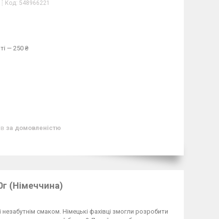
Код:
548966221
ті — 250 ₴
ів
за домовленістю
50г (Німеччина)
незабутнім смаком. Німецькі фахівці змогли розробити