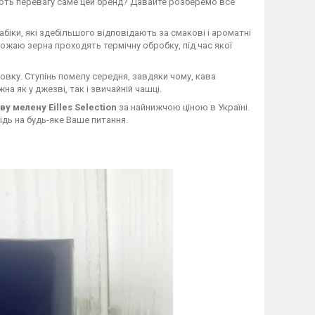
дають перевагу саме цей бренд? Давайте розберемо все
біки, які здебільшого відповідають за смакові і ароматні
рожаю зерна проходять термічну обробку, під час якої
вку. Ступінь помелу середня, завдяки чому, кава
а як у джезві, так і звичайній чашці.
аву мелену
Eilles Selection
за найнижчою ціною в Україні.
дь на будь-яке Ваше питання.