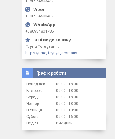
+380954503432
+380954503432
+380934801785
Група Telegram
https://t.me/feyriya_aromativ
Графік роботи
Понеділок
09:00
18:00
Вівторок
09:00
18:00
Середа
09:00
18:00
Четвер
09:00
18:00
Пʼятниця
09:00
18:00
Субота
09:00
16:00
Неділя
Вихідний