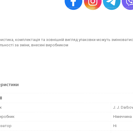
истика, комплектація та зовнішній вигляд упаковки можуть змінюватис
льності за зміни, внесені виробником
еристики
І
к
J. J. Darbo
виробник
Німеччина
изатор
Ні