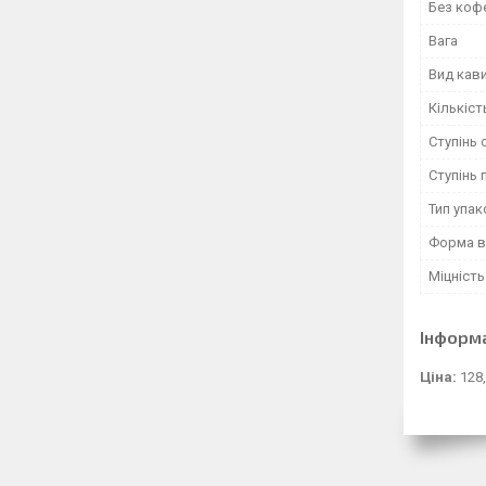
Без коф
Вага
Вид кав
Кількіст
Ступінь
Ступінь
Тип упа
Форма в
Міцність
Інформ
Ціна:
128,