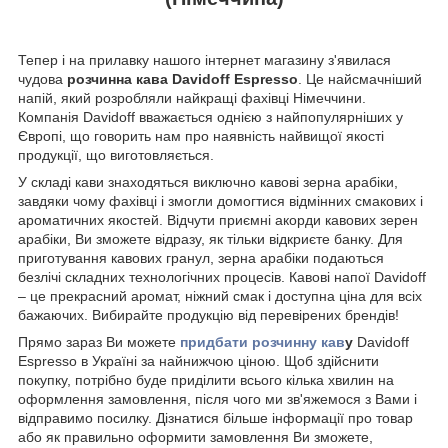
Тепер і на прилавку нашого інтернет магазину з'явилася
чудова
розчинна кава Davidoff Espresso
. Це найсмачніший
напій, який розробляли найкращі фахівці Німеччини.
Компанія Davidoff вважається однією з найпопулярніших у
Європі, що говорить нам про наявність найвищої якості
продукції, що виготовляється.
У складі кави знаходяться виключно кавові зерна арабіки,
завдяки чому фахівці і змогли домогтися відмінних смакових і
ароматичних якостей. Відчути приємні акорди кавових зерен
арабіки, Ви зможете відразу, як тільки відкриєте банку. Для
приготування кавових гранул, зерна арабіки подаються
безлічі складних технологічних процесів. Кавові напої Davidoff
– це прекрасний аромат, ніжний смак і доступна ціна для всіх
бажаючих. Вибирайте продукцію від перевірених брендів!
Прямо зараз Ви можете
придбати розчинну кав
у
Davidoff
Espresso в Україні за найнижчою ціною. Щоб здійснити
покупку, потрібно буде приділити всього кілька хвилин на
оформлення замовлення, після чого ми зв'яжемося з Вами і
відправимо посилку. Дізнатися більше інформації про товар
або як правильно оформити замовлення Ви зможете,