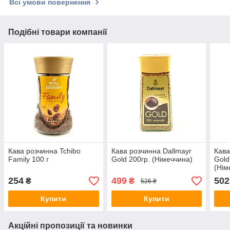
Всі умови повернення
Подібні товари компанії
Кава розчинна Tchibo
Кава розчинна Dallmayr
Кава
Family 100 г
Gold 200гр. (Німеччина)
Gold
(Нім
254
499
502
₴
₴
526 ₴
Купити
Купити
Акційні пропозиції та новинки