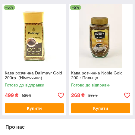
–5%
–5%
Кава розчинна Dallmayr Gold
Кава розчинна Noble Gold
200гр. (Німеччина)
200 г Польща
Готово до відправки
Готово до відправки
499
268
₴
₴
526 ₴
283 ₴
Купити
Купити
Про нас