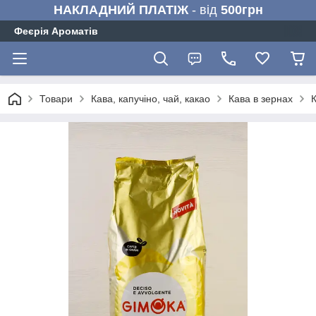
НАКЛАДНИЙ ПЛАТІЖ
- від
500грн
Феєрія Ароматів
Товари
Кава, капучіно, чай, какао
Кава в зернах
К