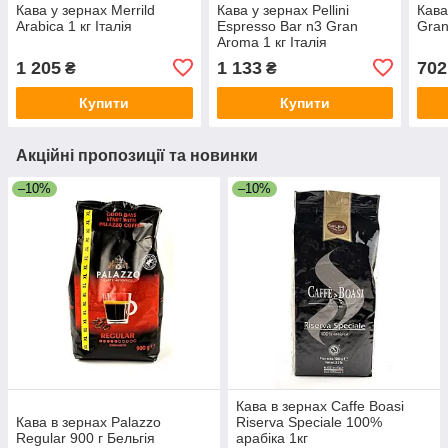
Кава у зернах Merrild
Кава у зернах Pellini
Кава
Arabica 1 кг Італія
Espresso Bar n3 Gran
Gran
Aroma 1 кг Італія
1 205
1 133
702
₴
₴
Купити
Купити
Акційні пропозиції та новинки
–10%
–10%
Кава в зернах Caffe Boasi
Кава в зернах Palazzo
Riserva Speciale 100%
Regular 900 г Бельгія
арабіка 1кг