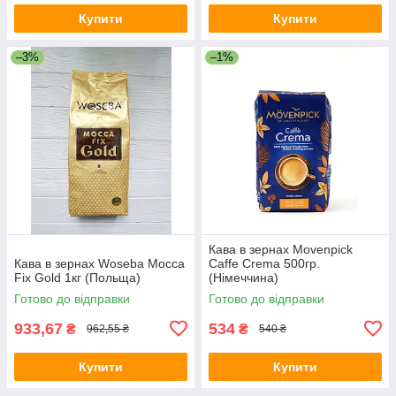
Купити
Купити
–3%
–1%
Кава в зернах Movenpick
Кава в зернах Woseba Mocca
Caffe Crema 500гр.
Fix Gold 1кг (Польща)
(Німеччина)
Готово до відправки
Готово до відправки
933,67
534
₴
₴
962,55 ₴
540 ₴
Купити
Купити