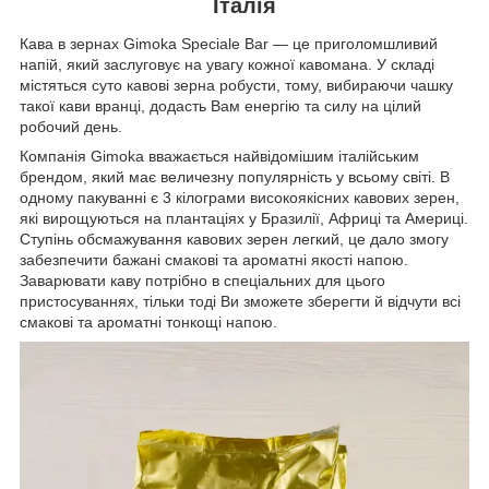
Італія
Кава в зернах Gimoka Speciale Bar — це приголомшливий
напій, який заслуговує на увагу кожної кавомана. У складі
містяться суто кавові зерна робусти, тому, вибираючи чашку
такої кави вранці, додасть Вам енергію та силу на цілий
робочий день.
Компанія Gimoka вважається найвідомішим італійським
брендом, який має величезну популярність у всьому світі. В
одному пакуванні є 3 кілограми високоякісних кавових зерен,
які вирощуються на плантаціях у Бразилії, Африці та Америці.
Ступінь обсмажування кавових зерен легкий, це дало змогу
забезпечити бажані смакові та ароматні якості напою.
Заварювати каву потрібно в спеціальних для цього
пристосуваннях, тільки тоді Ви зможете зберегти й відчути всі
смакові та ароматні тонкощі напою.