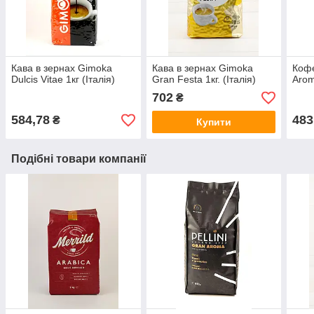
Кава в зернах Gimoka
Кава в зернах Gimoka
Кофе
Dulcis Vitae 1кг (Італія)
Gran Festa 1кг. (Італія)
Arom
702
₴
584,78
483
₴
Купити
Подібні товари компанії