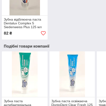
Зубна відбілююча паста
Dentalux Complex 5
Siedenweiss Plus 125 мл
Німеччина
82
₴
Подібні товари компанії
Зубна паста
Зубна паста освіжаюча
Зубн
антибактеріальна
DontoDent Clear Fresh 125
трав