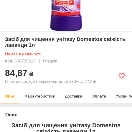
Засіб для чищення унітазу Domestos свіжість
лаванди 1л
Немає в наявності
Код: 600739516
Роздріб
84,87
₴
Мінімальна сума замовлення на сайті — 250 ₴
Опис
Характеристики
Доставка
Оплата
Умови п
Опис
Засіб для чищення унітазу Domestos
свіжість лаванди 1л