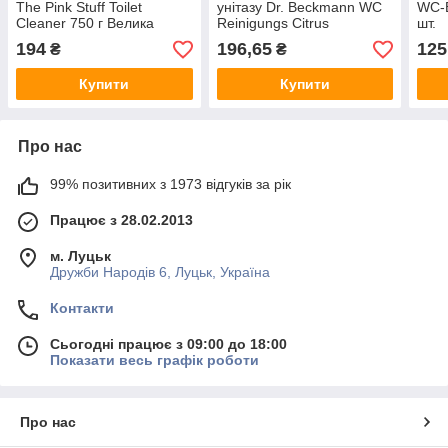
The Pink Stuff Toilet
унітазу Dr. Beckmann WC
WC-B
Cleaner 750 г Велика
Reinigungs Citrus
шт.
Британія
Sensation 20 шт
194
196,65
125
₴
₴
Німеччина
Купити
Купити
Про нас
99% позитивних з 1973 відгуків за рік
Працює з 28.02.2013
м. Луцьк
Дружби Народів 6, Луцьк, Україна
Контакти
Сьогодні працює з 09:00 до 18:00
Показати весь графік роботи
Про нас