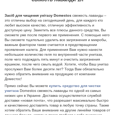
Засіб для чищення унітазу Domestos
свежесть лаванды –
это отличны выбор на сегодняшний день, для каждого кто
любит высокое качество, отличную эффективность и
доступную цену. Заметить все плюсы данного средства, Вы
сможете уже после первого же применения. С помощью него
Вы сможете тщательно удалить все загрязнения и микробы,
важным фактором также считается в предотвращении
проявления налета. Для применения Вам нужно нанести
небольшое количество геля по внутренней части унитаза,
поле чего подождать пять минут и очистить загрязнения
ершиком, после чего смыть водой. Хотите, чтобы Ваш унитаз
прослужил Вам более десяти лет? Тогда Вам обязательно
нужно обратить внимание на продукцию от компании
Доместос!
Прямо сейчас Вы можете
купить средство для чистки
унитаза
Domestos свежесть лаванды по одной из самых
низких цен в Украине. Доставка осуществляется службой
доставки «новая почта», что разрешает максимально быстро
и качественно доставлять товар в любую точку страны. Также
хотим обратить Ваше внимание на другие линейки товаров от