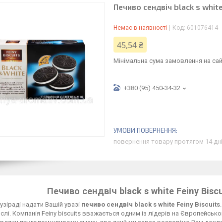
Печиво сендвіч black s white
Немає в наявності
Код:
601076414
45,54 ₴
Мінімальна сума замовлення на сай
+380 (95) 450-34-32
повернення товару протягом 14 дн
Печиво сендвіч black s white Feiny Biscu
узі
раді надати Вашій увазі
печиво сендвіч black s white Feiny Biscuits
ослі. Компанія Feiny biscuits вважається одним із лідерів на Європейсь