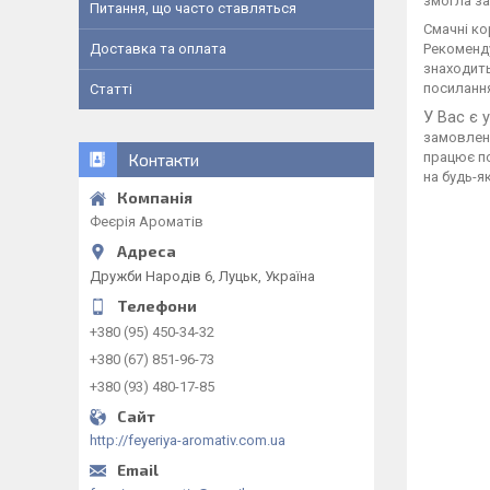
змогла з
Питання, що часто ставляться
Смачні ко
Рекоменду
Доставка та оплата
знаходить
посиланн
Статті
У Вас є 
замовленн
працює по
Контакти
на будь-я
Феєрія Ароматів
Дружби Народів 6, Луцьк, Україна
+380 (95) 450-34-32
+380 (67) 851-96-73
+380 (93) 480-17-85
http://feyeriya-aromativ.com.ua