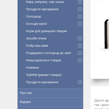
Кава, капучіно, чай, какао
Продукти харчування
Солодощі
Холодні напої
Корм для домашніх тварин
Засоби гігієни
Побутова хімія
Подарунки і солодощі до свят
Непродовольчі товари
Новинки
УЦІНКА (уцінені товари)
Продукти харчування
Про нас
Дорогі др
Відгуки
так і дор