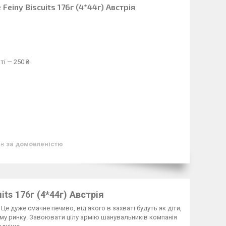
 Feiny Biscuits 176г (4*44г) Австрія
ті — 250 ₴
ів
за домовленістю
its 176г (4*44г) Австрія
. Це дуже смачне печиво, від якого в захваті будуть як діти,
кому ринку. Завоювати
цілу а
рмію шанувальників компанія