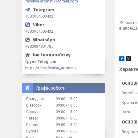
feyeriya.aromativ@gmail.com
+380954503432
*Характер
відповіда
+380954503432
+380934801785
Група Telegram
https://t.me/feyriya_aromativ
Характ
ОСНОВН
Графік роботи
Виробни
Понеділок
09:00
18:00
Країна 
Вівторок
09:00
18:00
Середа
09:00
18:00
Вага
Четвер
09:00
18:00
ОСНОВН
Пʼятниця
09:00
18:00
Субота
09:00
16:00
Вид кон
Неділя
Вихідний