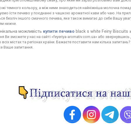
авдяки приголомшливому смаку, про який ми зараз розповімо Вам докл
ржі темного кольору, а між ними знаходиться найніжніша молочна пома
ємо їсти печиво у поєднанні з чашкою ароматної кави або чаю. На прил
ся безліч іншого смачного печива, яке також вимагає до себе Вашу уваг
ям нижче.
унікальна можливість
купити печиво
black s white Feiny Biscuits
я Ви зможете у нас на сайті «feyeriya-aromativ.com.ua» або звернувшис
 всіх містах та регіонах країни. Бажаєте поставити нам кілька запитань
ке Ваше запитання.