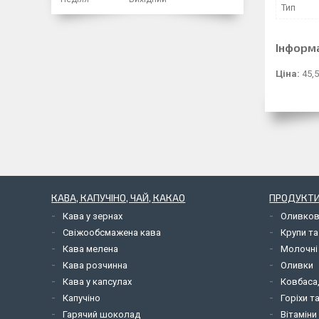
Тип
Інформ
Ціна:
45,5
КАВА, КАПУЧІНО, ЧАЙ, КАКАО
ПРОДУКТИ
Кава у зернах
Оливков
Свіжообсмажена кава
Крупи та
Кава мелена
Молочні
Кава розчинна
Оливки
Кава у капсулах
Ковбаса,
Капучіно
Горіхи т
Гарячий шоколад
Вітаміни