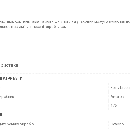
истика, комплектація та зовнішній вигляд упаковки можуть змінюватис
льності за зміни, внесені виробником
еристики
І АТРИБУТИ
к
Feiny biscu
виробник
Австрія
176 г
І
дитерських виробів
Печиво