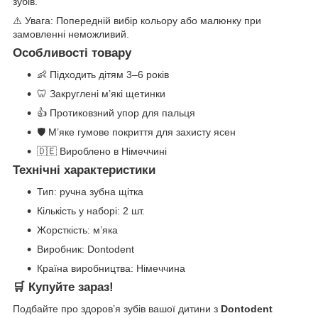
зубів.
⚠️ Увага: Попередній вибір кольору або малюнку при
замовленні неможливий.
Особливості товару
👶 Підходить дітям 3–6 років
🦷 Закруглені м’які щетинки
👍 Протиковзний упор для пальця
🛡️ М’яке гумове покриття для захисту ясен
🇩🇪 Вироблено в Німеччині
Технічні характеристики
Тип: ручна зубна щітка
Кількість у наборі: 2 шт.
Жорсткість: м’яка
Виробник: Dontodent
Країна виробництва: Німеччина
🛒 Купуйте зараз!
Подбайте про здоров’я зубів вашої дитини з
Dontodent