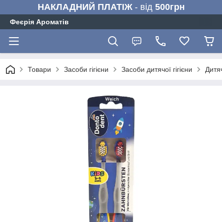
НАКЛАДНИЙ ПЛАТІЖ
- від
500грн
Феєрія Ароматів
Товари
Засоби гігієни
Засоби дитячої гігієни
Дитяч