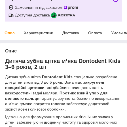
Замовлення під захистом
Доступна доставка
Опис
Характеристики
Доставка
Оплата
Умови п
Опис
Дитяча зубна щітка м’яка Dontodent Kids
3–6 років, 2 шт
Дитяча зубна щітка
Dontodent Kids
спеціально розроблена
для дітей віком від 3 до 6 років. Вона має
закруглені
прецизійні щетинки
, які дбайливо очищають навіть
важкодоступні задні моляри.
Протиковзкий упор для
великого пальця
гарантує зручне та безпечне використання,
а м’яке гумове покриття головки забезпечує додатковий
захист ясен і слизової оболонки.
Ідеальна для формування правильних гігієнічних звичок у
дітей, забезпечуючи щоденну чистоту та здоров’я молочних