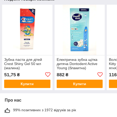
Зубна паста для дітей
Електрична зубна щітка
Воло
Crest Shiny Gel 50 мл
дитяча Dontodent Active
Kitt
(малина)
Young (блакитна)
ягня
Німеччина
51,75
882
116
₴
₴
Купити
Купити
Про нас
99% позитивних з 1972 відгуків за рік