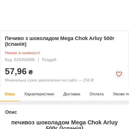
Печиво з шоколадом Mega Chok Arluy 500г
(Іспанія)
Немає в наявності
Код: 620456895
Роздріб
57,96
₴
Мінімальна сума замовлення на сайті — 250 ₴
Опис
Характеристики
Доставка
Оплата
Умови п
Опис
печивоз шоколадом Mega Chok Arluy
500г (Іспанія)