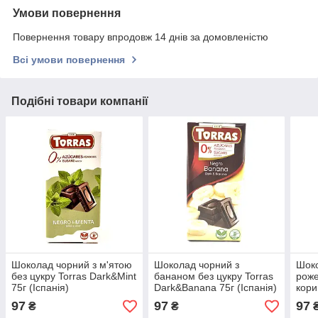
Умови повернення
Повернення товару впродовж 14 днів за домовленістю
Всі умови повернення
Подібні товари компанії
Шоколад чорний з м'ятою
Шоколад чорний з
Шоко
без цукру Torras Dark&Mint
бананом без цукру Torras
роже
75г (Іспанія)
Dark&Banana 75г (Іспанія)
кори
Rose
97
97
97
₴
₴
and C