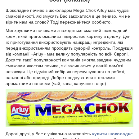
Шоколадне печиво з шоколадом Mega Chok Arluy має чудові
смакові якості, які змусять Вас закохатися в це печиво. Чи не
вірите нам на слово? Тоді переконайтеся особисто.
Між хрусткими печивами знаходиться смачний шоколадний
крем, який приголомшливо підкреслює картину в цілому. Для
їх приготування використовують найкращі інгредієнти, які
перед використанням проходять суворий контроль. Продукція
від компанії «Arluy» має велику популярність по всій Європі.
Досягти такої популярності компанія змогла завдяки чудовим
смаковим якостям печива, які залишаться у вашій пам'яті
назавжди. Це відмінний вибір як перекушування на роботі,
навчанні або природі. Добре поєднуватися з теплими
ароматними напоями (чай, кава, капучино тощо).
Дорогі друзі, у Вас є унікальна можливість
купити шоколадне