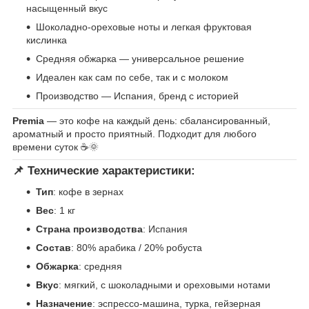
насыщенный вкус
Шоколадно-ореховые ноты и легкая фруктовая
кислинка
Средняя обжарка — универсальное решение
Идеален как сам по себе, так и с молоком
Производство — Испания, бренд с историей
Premia
— это кофе на каждый день: сбалансированный,
ароматный и просто приятный. Подходит для любого
времени суток ☕🌞
📌 Технические характеристики:
Тип
: кофе в зернах
Вес
: 1 кг
Страна производства
: Испания
Состав
: 80% арабика / 20% робуста
Обжарка
: средняя
Вкус
: мягкий, с шоколадными и ореховыми нотами
Назначение
: эспрессо-машина, турка, гейзерная