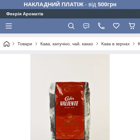
НАКЛАДНИЙ ПЛАТІЖ
- від
500грн
Феєрія Ароматів
Товари
Кава, капучіно, чай, какао
Кава в зернах
К