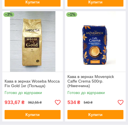
Купити
Купити
–3%
–1%
Кава в зернах Movenpick
Кава в зернах Woseba Mocca
Caffe Crema 500гр.
Fix Gold 1кг (Польща)
(Німеччина)
Готово до відправки
Готово до відправки
933,67
534
₴
₴
962,55 ₴
540 ₴
Купити
Купити