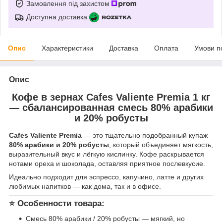
Замовлення під захистом
Доступна доставка
Опис
Характеристики
Доставка
Оплата
Умови п
Опис
Кофе в зернах Cafes Valiente Premia 1 кг
— сбалансированная смесь 80% арабики
и 20% робусты
Cafes Valiente Premia
— это тщательно подобранный купаж
80% арабики и 20% робусты
, который объединяет мягкость,
выразительный вкус и лёгкую кислинку. Кофе раскрывается
нотами ореха и шоколада, оставляя приятное послевкусие.
Идеально подходит для эспрессо, капучино, латте и других
любимых напитков — как дома, так и в офисе.
⭐ Особенности товара:
Смесь 80% арабики / 20% робусты — мягкий, но