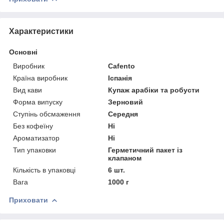
Характеристики
Основні
Виробник
Cafento
Країна виробник
Іспанія
Вид кави
Купаж арабіки та робусти
Форма випуску
Зерновий
Ступінь обсмаження
Середня
Без кофеїну
Ні
Ароматизатор
Ні
Тип упаковки
Герметичний пакет із
клапаном
Кількість в упаковці
6 шт.
Вага
1000 г
Приховати