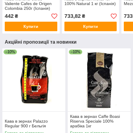
Valiente Cafes de Origen
100% Natural 1 кг (Іспанія)
Mezc
Colombia 250г (Іспанія)
442
733,82
733
₴
₴
Купити
Купити
Акційні пропозиції та новинки
–10%
–10%
Кава в зернах Caffe Boasi
Кава в зернах Palazzo
Riserva Speciale 100%
Regular 900 г Бельгія
арабіка 1кг