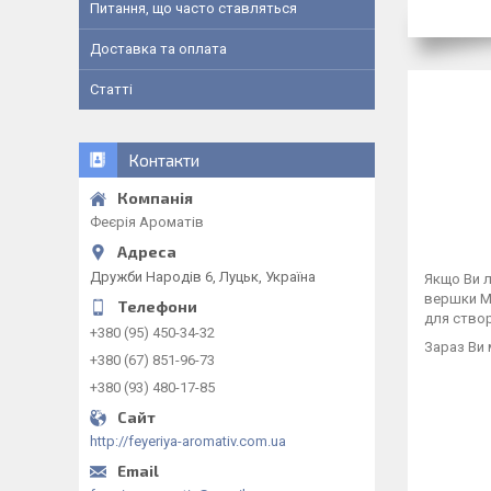
Питання, що часто ставляться
Доставка та оплата
Статті
Контакти
Феєрія Ароматів
Дружби Народів 6, Луцьк, Україна
Якщо Ви л
вершки Ml
для створ
+380 (95) 450-34-32
Зараз Ви
+380 (67) 851-96-73
+380 (93) 480-17-85
http://feyeriya-aromativ.com.ua