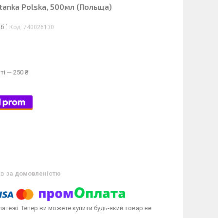
tanka Polska, 500мл (Польща)
іб
Код:
740026130
ті — 250 ₴
ів
за домовленістю
латежі. Тепер ви можете купити будь-який товар не