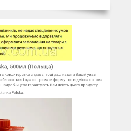
ska, 500мл (Польща)
є кондитерська справа, тоді раді надати Вашій увазі
 збиваються і здатні тримати форму - це відмінна основа
ь виробництва гарантують Вам якість цього продукту.
tanka Polska.