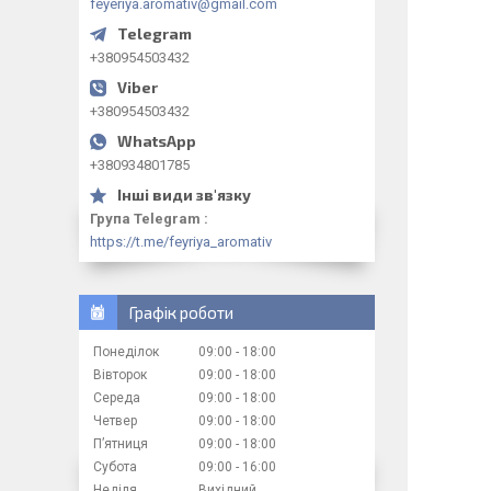
feyeriya.aromativ@gmail.com
+380954503432
+380954503432
+380934801785
Група Telegram
https://t.me/feyriya_aromativ
Графік роботи
Понеділок
09:00
18:00
Вівторок
09:00
18:00
Середа
09:00
18:00
Четвер
09:00
18:00
Пʼятниця
09:00
18:00
Субота
09:00
16:00
Неділя
Вихідний