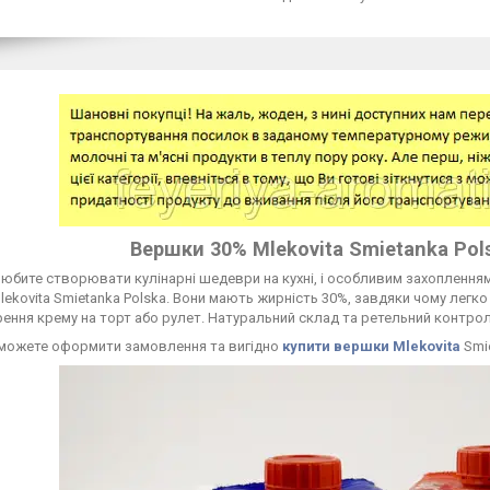
Вершки 30% Mlekovita Smietanka Pol
юбите створювати кулінарні шедеври на кухні, і особливим захопленням 
ekovita Smietanka Polska. Вони мають жирність 30%, завдяки чому легко
ення крему на торт або рулет. Натуральний склад та ретельний контрол
 можете оформити замовлення та вигідно
купити вершки Mlekovita
Smie