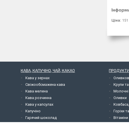
Інформ
Ціна:
151
КАВА, КАПУЧІНО, ЧАЙ, КАКАО
ПРОДУКТИ
Кава у зернах
Оливков
Свіжообсмажена кава
Крупи та
Кава мелена
Молочні
Кава розчинна
Оливки
Кава у капсулах
Ковбаса,
Капучіно
Горіхи т
Гарячий шоколад
Вітаміни