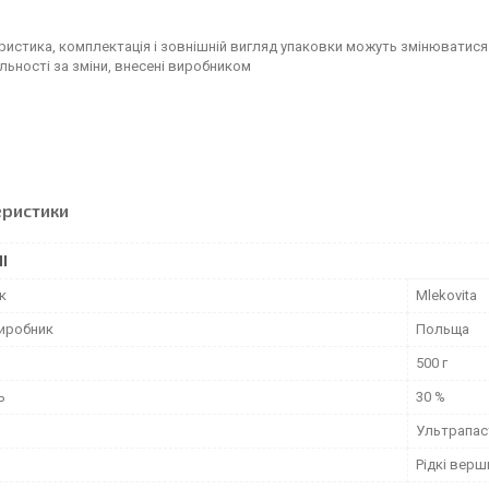
ристика, комплектація і зовнішній вигляд упаковки можуть змінюватися
льності за зміни, внесені виробником
еристики
І
к
Mlekovita
виробник
Польща
500 г
ь
30 %
Ультрапас
Рідкі верш