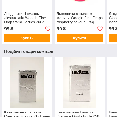
Льодяники зі смаком
Льодяники зі смаком
Льод
лісових ягід Woogie Fine
малини Woogie Fine Drops
Woog
Drops Wild Berries 200g
raspberry flavour 175g
Bonb
(Австрія)
(Австрія)
99
99
99
₴
₴
Купити
Купити
Подібні товари компанії
Кава мелена Lavazza
Кава мелена Lavazza
Кава
Crema e Gusto 250 г Італія
Crema e Gusto Forte 250г
Lava