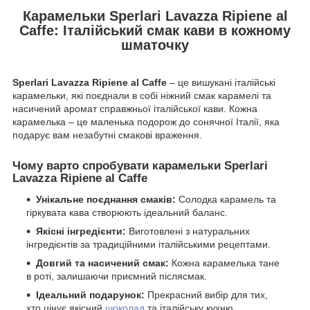
Карамельки Sperlari Lavazza Ripiene al
Caffe: Італійський смак кави в кожному
шматочку
Sperlari Lavazza Ripiene al Caffe
– це вишукані італійські
карамельки, які поєднали в собі ніжний смак карамелі та
насичений аромат справжньої італійської кави. Кожна
карамелька – це маленька подорож до сонячної Італії, яка
подарує вам незабутні смакові враження.
Чому варто спробувати карамельки Sperlari
Lavazza Ripiene al Caffe
Унікальне поєднання смаків:
Солодка карамель та
гіркувата кава створюють ідеальний баланс.
Якісні інгредієнти:
Виготовлені з натуральних
інгредієнтів за традиційними італійськими рецептами.
Довгий та насичений смак:
Кожна карамелька тане
в роті, залишаючи приємний післясмак.
Ідеальний подарунок:
Прекрасний вибір для тих,
хто цінує якісний
шоколад
та італійську кухню.