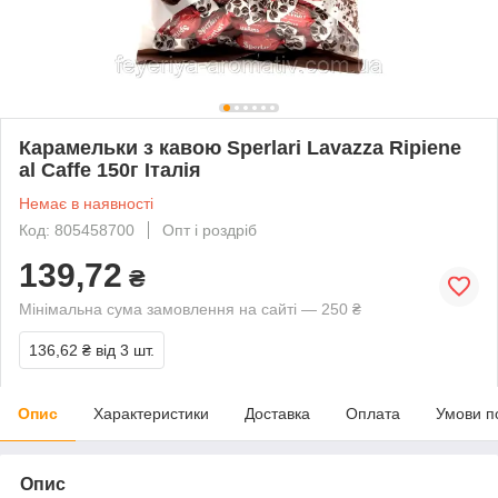
Карамельки з кавою Sperlari Lavazza Ripiene
al Caffe 150г Італія
Немає в наявності
Код: 805458700
Опт і роздріб
139,72
₴
Мінімальна сума замовлення на сайті — 250 ₴
136,62 ₴
від 3 шт.
Опис
Характеристики
Доставка
Оплата
Умови п
Опис