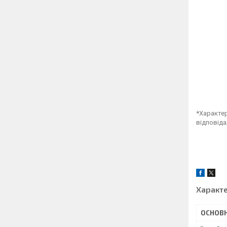
*Характер
відповіда
Характ
ОСНОВН