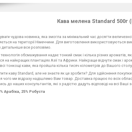
Кава мелена Standard 500г 
уваги чудова новинка, яка змогла за мінімальний час досягти величезно
ється на території Німеччини. Для виготовлення використовуються вик
 детальніше все розповімо.
 технологія обсмажування надає тонкий смак і кілька різних ароматів, я
я на найкращих плантаціях Азії та Африки. Найкраще відчути смак і аро
всі тонкощі кави, яка пройшла кілька тисяч кілометрів до Вашого столу
пити каву Standard, але не знаєте як це зробити? Для здійснення поку
сля чого ми відразу надішлемо Вам товар. Доставка працює по всіх обл
сь до наших консультантів, які з радістю дадуть відповіді на всі Ваші 
5% Арабіка, 25% Робуста