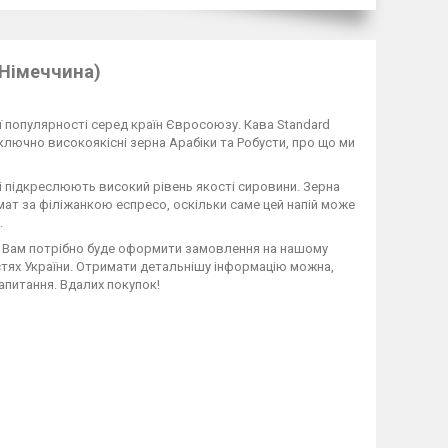
(Німеччина)
ї популярності серед країн Євросоюзу. Кава Standard
лючно високоякісні зерна Арабіки та Робусти, про що ми
кі підкреслюють високий рівень якості сировини. Зерна
мат за філіжанкою еспресо, оскільки саме цей напій може
.
пки Вам потрібно буде оформити замовлення на нашому
астях України. Отримати детальнішу інформацію можна,
запитання. Вдалих покупок!