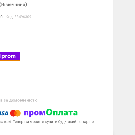
(Німеччина)
іб
Код:
83496309
ів
за домовленістю
латежі. Тепер ви можете купити будь-який товар не