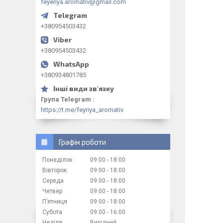
feyeriya.aromativ@gmail.com
+380954503432
+380954503432
+380934801785
Група Telegram
https://t.me/feyriya_aromativ
Графік роботи
Понеділок
09:00
18:00
Вівторок
09:00
18:00
Середа
09:00
18:00
Четвер
09:00
18:00
Пʼятниця
09:00
18:00
Субота
09:00
16:00
Неділя
Вихідний