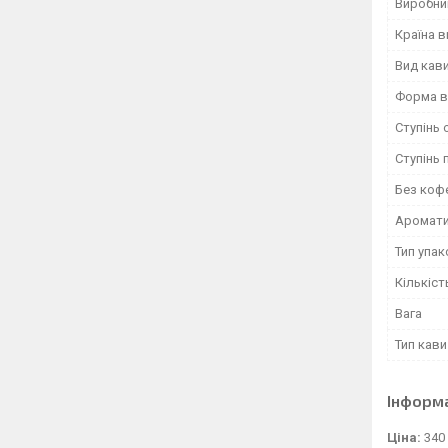
Виробни
Країна 
Вид кав
Форма в
Ступінь
Ступінь
Без коф
Аромат
Тип упа
Кількіст
Вага
Тип кави
Інформ
Ціна:
340