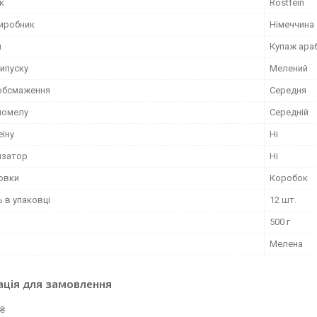
к
Rostfein
виробник
Німеччина
и
Купаж араб
ипуску
Мелений
 обсмаження
Середня
 помелу
Середній
еїну
Ні
изатор
Ні
ковки
Коробок
ь в упаковці
12 шт.
500 г
Мелена
ація для замовлення
 ₴