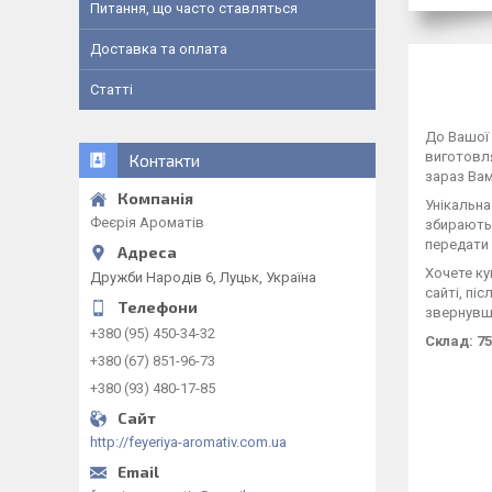
Питання, що часто ставляться
Доставка та оплата
Статті
До Вашої 
виготовля
Контакти
зараз Вам
Унікальна
Феєрія Ароматів
збираютьс
передати 
Хочете ку
Дружби Народів 6, Луцьк, Україна
сайті, пі
звернувши
+380 (95) 450-34-32
Склад: 7
+380 (67) 851-96-73
+380 (93) 480-17-85
http://feyeriya-aromativ.com.ua