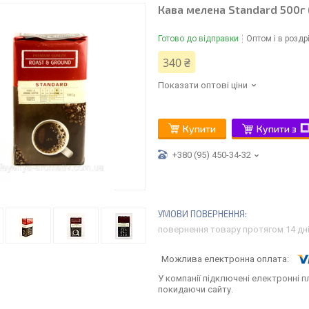
Кава мелена Standard 500г 
Готово до відправки
Оптом і в роздр
340 ₴
Показати оптові ціни
Купити
Купити з
+380 (95) 450-34-32
повернення товару протягом 14 дн
У компанії підключені електронні п
покидаючи сайту.