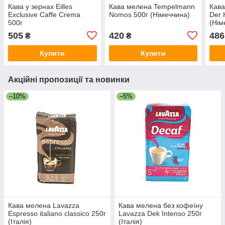
Кава у зернах Eilles
Кава мелена Tempelmann
Кава
Exclusive Caffe Crema
Nomos 500г (Німеччина)
Der 
500г
(Нім
505
420
486
₴
₴
Купити
Купити
Акційні пропозиції та новинки
–10%
–5%
Кава мелена Lavazza
Кава мелена без кофеїну
Espresso italiano classico 250г
Lavazza Dek Intenso 250г
(Італія)
(Італія)