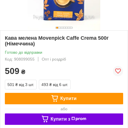
Кава мелена Movenpick Caffe Crema 500г
(Німеччина)
Готово до відправки
Код: 908099055
Опт і роздріб
509
₴
501 ₴
від 3 шт.
493 ₴
від 6 шт.
Купити
або
Купити з