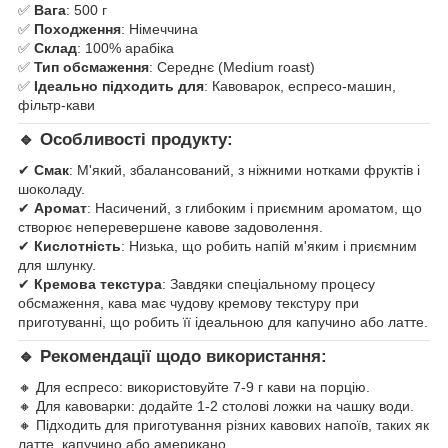
✅
Вага
: 500 г
✅
Походження
: Німеччина
✅
Склад
: 100% арабіка
✅
Тип обсмаження
: Середнє (Medium roast)
✅
Ідеально підходить для
: Кавоварок, еспресо-машин,
фільтр-кави
🔹 Особливості продукту:
✔
Смак
: М'який, збалансований, з ніжними нотками фруктів і
шоколаду.
✔
Аромат
: Насичений, з глибоким і приємним ароматом, що
створює неперевершене кавове задоволення.
✔
Кислотність
: Низька, що робить напій м'яким і приємним
для шлунку.
✔
Кремова текстура
: Завдяки спеціальному процесу
обсмаження, кава має чудову кремову текстуру при
приготуванні, що робить її ідеальною для капучино або латте.
🔹 Рекомендації щодо використання:
🔸 Для еспресо: використовуйте 7-9 г кави на порцію.
🔸 Для кавоварки: додайте 1-2 столові ложки на чашку води.
🔸 Підходить для приготування різних кавових напоїв, таких як
латте, капучино або американо.