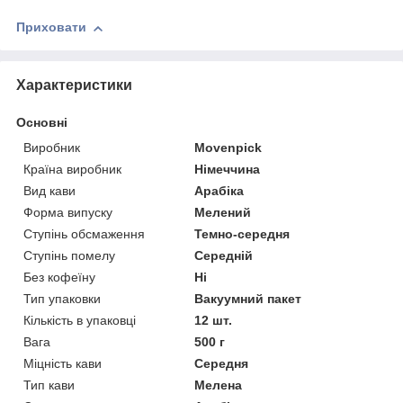
Приховати
Характеристики
Основні
Виробник
Movenpick
Країна виробник
Німеччина
Вид кави
Арабіка
Форма випуску
Мелений
Ступінь обсмаження
Темно-середня
Ступінь помелу
Середній
Без кофеїну
Ні
Тип упаковки
Вакуумний пакет
Кількість в упаковці
12 шт.
Вага
500 г
Міцність кави
Середня
Тип кави
Мелена