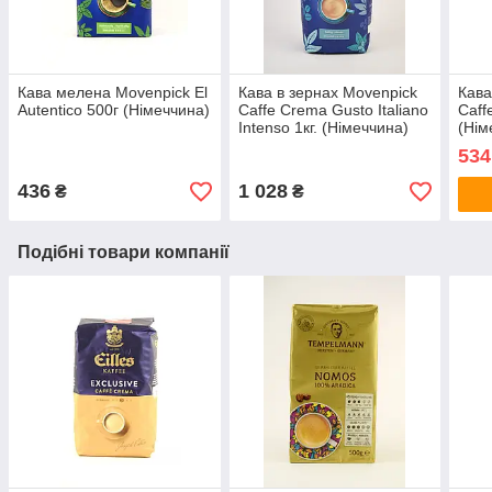
Кава мелена Movenpick El
Кава в зернах Movenpick
Кава
Autentico 500г (Німеччина)
Caffe Crema Gusto Italiano
Caff
Intenso 1кг. (Німеччина)
(Нім
534
436
1 028
₴
₴
Подібні товари компанії