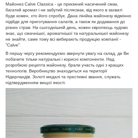
Майонез Calve Classica - це приємний насичений смак,
багатий аромат і не забутий післясмак, від якого в захваті
буде кожен, хто його спробує. Дана лінійка майонезу відмінно
підійде для приготування салатів, а також як додавання до
різних страв. На сьогоднішній день, кожен європеєць чудово
знає, що смачнішої, ароматнішої та натуральнішої майонезу
не знайти, саме тому всі вибирають продукцію компанії -
"Calve".
В першу чергу рекомендуємо звернути увагу на склад, де Ви
побачите тільки натуральні і корисні компоненти. Над
розробкою рецепта майонезу, брали участь одні з кращих
технологів. Виробництво знаходиться на території
Нідерландів. Золоті медалі та престижні звання, служать
підтвердженням вищої якості.