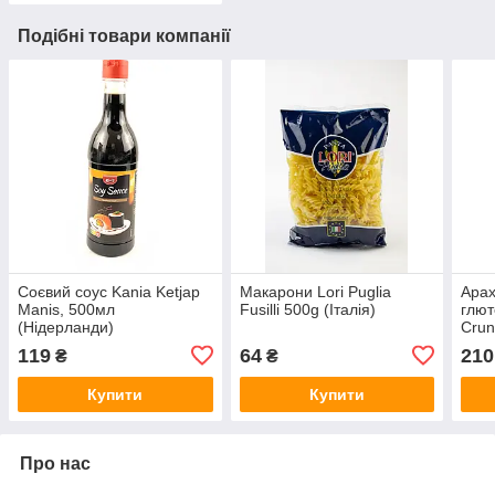
Подібні товари компанії
Соєвий соус Kania Ketjap
Макарони Lori Puglia
Арах
Manis, 500мл
Fusilli 500g (Італія)
глют
(Нідерланди)
Crun
г Ні
119
64
210
₴
₴
Купити
Купити
Про нас