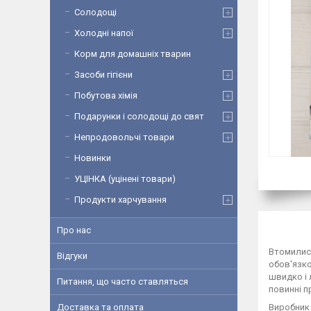
Солодощі
Холодні напої
Корм для домашніх тварин
Засоби гігієни
Побутова хімія
Подарунки і солодощі до свят
Непродовольчі товари
Новинки
УЦІНКА (уцінені товари)
Продукти харчування
Про нас
Втомилися
Відгуки
обов'язко
швидко і 
Питання, що часто ставляться
повинні п
Виробник 
Доставка та оплата