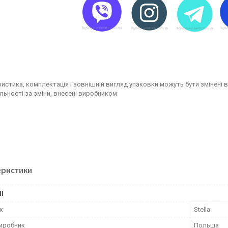
истика, комплектація і зовнішній вигляд упаковки можуть бути змінені
льності за зміни, внесені виробником
еристики
І
к
Stella
виробник
Польща