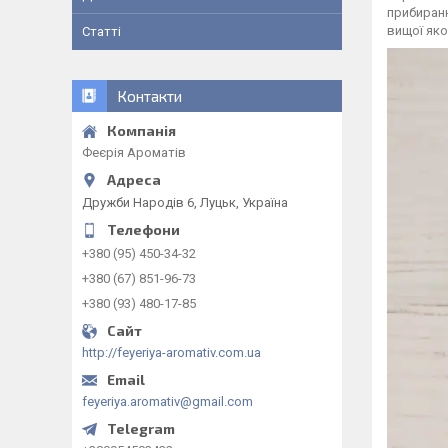
прибиран
вищої яко
Статті
Контакти
Феєрія Ароматів
Дружби Народів 6, Луцьк, Україна
+380 (95) 450-34-32
+380 (67) 851-96-73
+380 (93) 480-17-85
http://feyeriya-aromativ.com.ua
feyeriya.aromativ@gmail.com