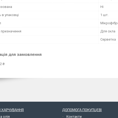
изована
Ні
ь в упаковці
1 шт.
л
Мікрофібр
 призначення
Для скла
Серветка
ація для замовлення
2 ₴
 ХАРЧУВАННЯ
ДОПОМОГА ПОКУПЦЕВІ
а олія
Контакти