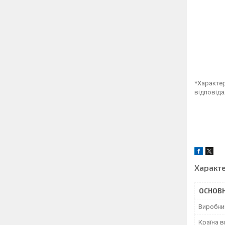
*Характер
відповіда
Характ
ОСНОВН
Виробни
Країна 