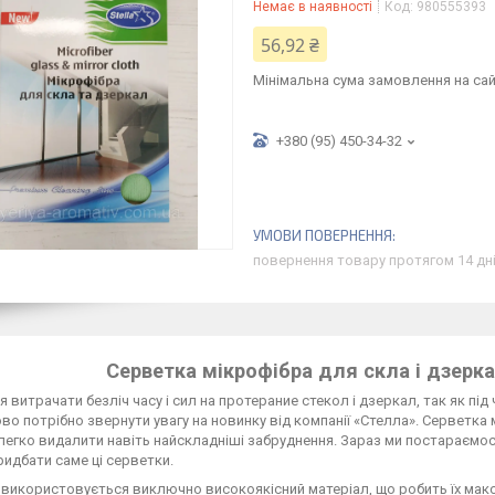
Немає в наявності
Код:
980555393
56,92 ₴
Мінімальна сума замовлення на сай
+380 (95) 450-34-32
повернення товару протягом 14 дн
Серветка мікрофібра для скла і дзерка
 витрачати безліч часу і сил на протерание стекол і дзеркал, так як пі
во потрібно звернути увагу на новинку від компанії «Стелла». Серветка 
легко видалити навіть найскладніші забруднення. Зараз ми постараємося
ридбати саме ці серветки.
використовується виключно високоякісний матеріал, що робить їх макс