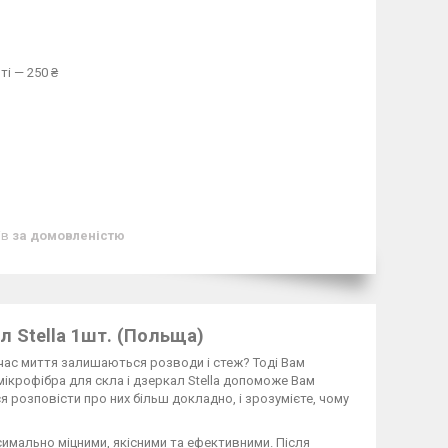
ті — 250 ₴
ів
за домовленістю
л Stella 1шт. (Польща)
д час миття залишаються розводи і стеж? Тоді Вам
мікрофібра для скла і дзеркал Stella допоможе Вам
 розповісти про них більш докладно, і зрозумієте, чому
имально міцними, якісними та ефективними. Після