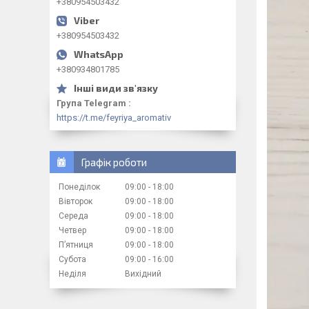
+380954503432
+380954503432
+380934801785
Група Telegram
https://t.me/feyriya_aromativ
Графік роботи
Понеділок
09:00
18:00
Вівторок
09:00
18:00
Середа
09:00
18:00
Четвер
09:00
18:00
Пʼятниця
09:00
18:00
Субота
09:00
16:00
Неділя
Вихідний