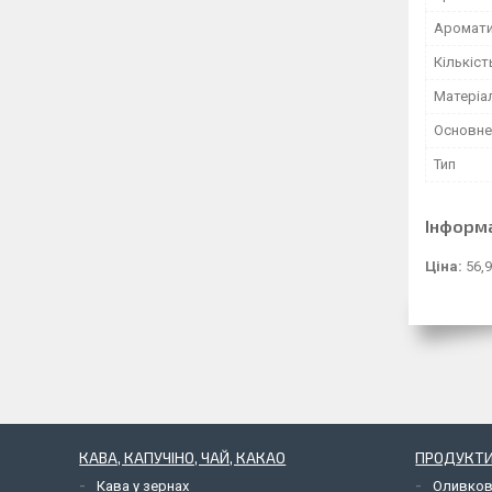
Аромат
Кількіст
Матеріа
Основне
Тип
Інформ
Ціна:
56,9
КАВА, КАПУЧІНО, ЧАЙ, КАКАО
ПРОДУКТИ
Кава у зернах
Оливков